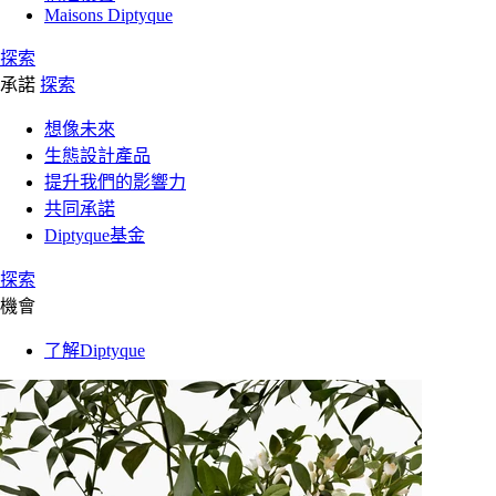
Maisons Diptyque
探索
承諾
探索
想像未來
生態設計產品
提升我們的影響力
共同承諾
Diptyque基金
探索
機會
了解Diptyque