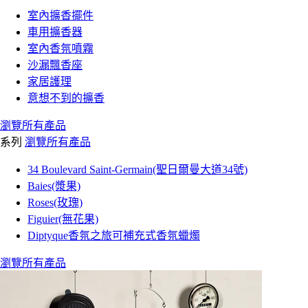
室內擴香擺件
車用擴香器
室內香氛噴霧
沙漏飄香座
家居護理
意想不到的擴香
瀏覽所有產品
系列
瀏覽所有產品
34 Boulevard Saint-Germain(聖日爾曼大道34號)
Baies(漿果)
Roses(玫瑰)
Figuier(無花果)
Diptyque香氛之旅可補充式香氛蠟燭
瀏覽所有產品