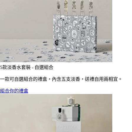
5款淡香水套裝 - 自選組合
一款可自選組合的禮盒，內含五支淡香，送禮自用兩相宜。
組合你的禮盒