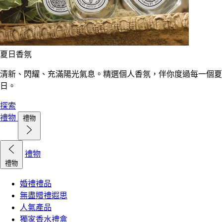
夏日香氛
清新、閃耀、充滿陽光氣息。精選個人香氛，伴你度過每一個夏
日。
探索
禮物
禮物
禮物
禮物
婚禮禮品
無盡贈禮遐思
人氣產品
獨家香水禮盒