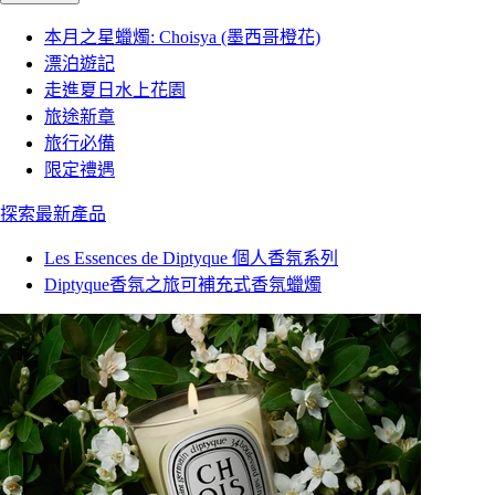
本月之星蠟燭: Choisya (墨西哥橙花)
漂泊遊記
走進夏日水上花園
旅途新章
旅行必備
限定禮遇
探索最新產品
Les Essences de Diptyque 個人香氛系列
Diptyque香氛之旅可補充式香氛蠟燭