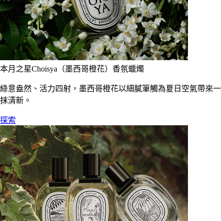
本月之星Choisya（墨西哥橙花）香氛蠟燭
綠意盎然、活力四射，墨西哥橙花以細膩筆觸為夏日空氣帶來一
抹清新。
探索