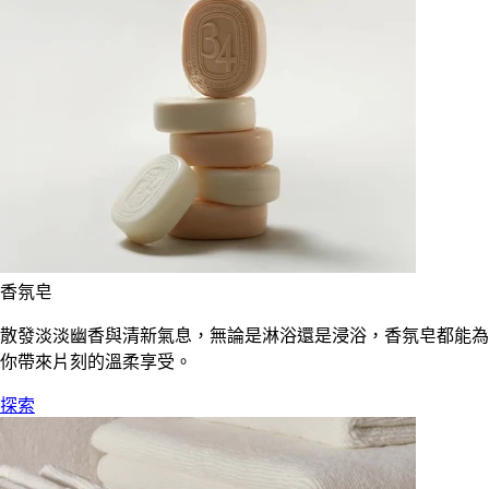
香氛皂
散發淡淡幽香與清新氣息，無論是淋浴還是浸浴，香氛皂都能為
你帶來片刻的溫柔享受。
探索