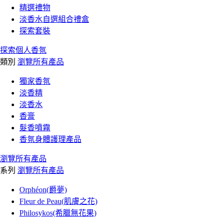
精選禮物
淡香水自選組合禮盒
探索套裝
探索個人香氛
類別
瀏覽所有產品
獨家香氛
淡香精
淡香水
香膏
髮香噴霧
香氛身體護理產品
瀏覽所有產品
系列
瀏覽所有產品
Orphéon(爵夢)
Fleur de Peau(肌膚之花)
Philosykos(希臘無花果)