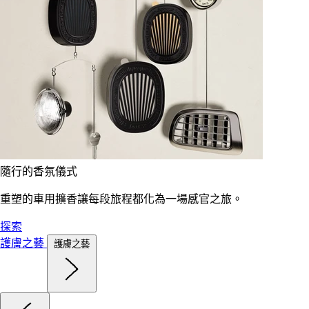
隨行的香氛儀式
重塑的車用擴香讓每段旅程都化為一場感官之旅。
探索
護膚之藝
護膚之藝