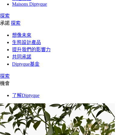
Maisons Diptyque
探索
承諾
探索
想像未來
生態設計產品
提升我們的影響力
共同承諾
Diptyque基金
探索
機會
了解Diptyque