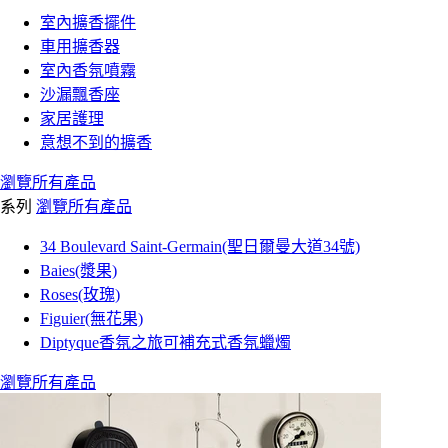
室內擴香擺件
車用擴香器
室內香氛噴霧
沙漏飄香座
家居護理
意想不到的擴香
瀏覽所有產品
系列
瀏覽所有產品
34 Boulevard Saint-Germain(聖日爾曼大道34號)
Baies(漿果)
Roses(玫瑰)
Figuier(無花果)
Diptyque香氛之旅可補充式香氛蠟燭
瀏覽所有產品