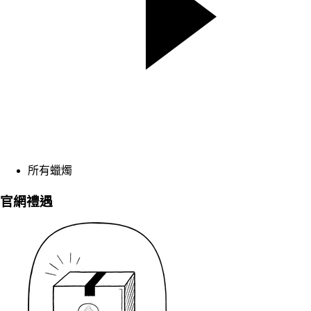
所有蠟燭
官網禮遇