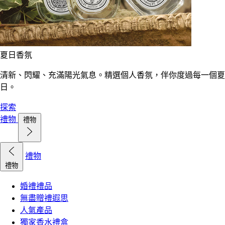
夏日香氛
清新、閃耀、充滿陽光氣息。精選個人香氛，伴你度過每一個夏
日。
探索
禮物
禮物
禮物
禮物
婚禮禮品
無盡贈禮遐思
人氣產品
獨家香水禮盒