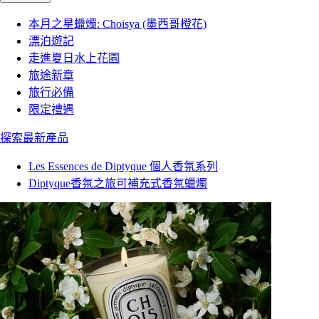
本月之星蠟燭: Choisya (墨西哥橙花)
漂泊遊記
走進夏日水上花園
旅途新章
旅行必備
限定禮遇
探索最新產品
Les Essences de Diptyque 個人香氛系列
Diptyque香氛之旅可補充式香氛蠟燭