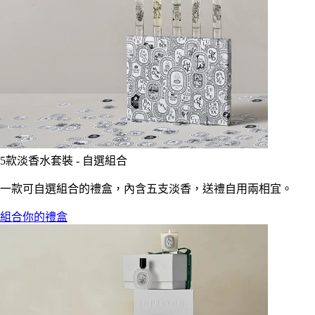
5款淡香水套裝 - 自選組合
一款可自選組合的禮盒，內含五支淡香，送禮自用兩相宜。
組合你的禮盒