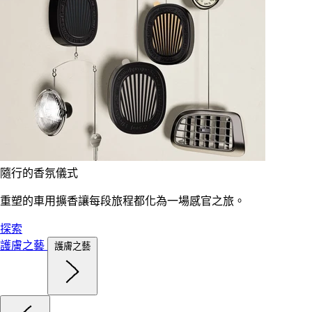
隨行的香氛儀式
重塑的車用擴香讓每段旅程都化為一場感官之旅。
探索
護膚之藝
護膚之藝