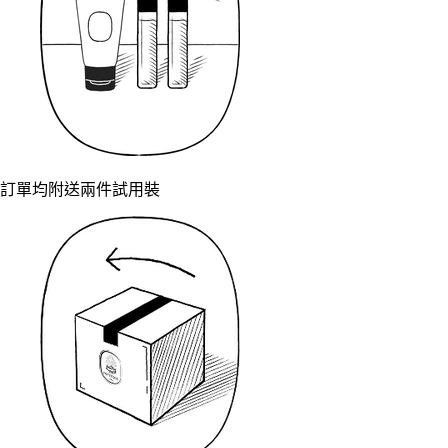
訂單均附送兩件試用裝