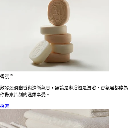
香氛皂
散發淡淡幽香與清新氣息，無論是淋浴還是浸浴，香氛皂都能為
你帶來片刻的溫柔享受。
探索