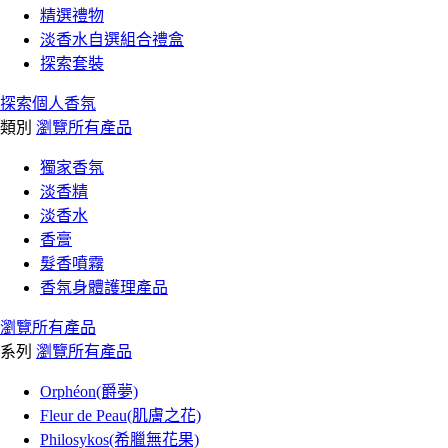
精選禮物
淡香水自選組合禮盒
探索套裝
探索個人香氛
類別
瀏覽所有產品
獨家香氛
淡香精
淡香水
香膏
髮香噴霧
香氛身體護理產品
瀏覽所有產品
系列
瀏覽所有產品
Orphéon(爵夢)
Fleur de Peau(肌膚之花)
Philosykos(希臘無花果)