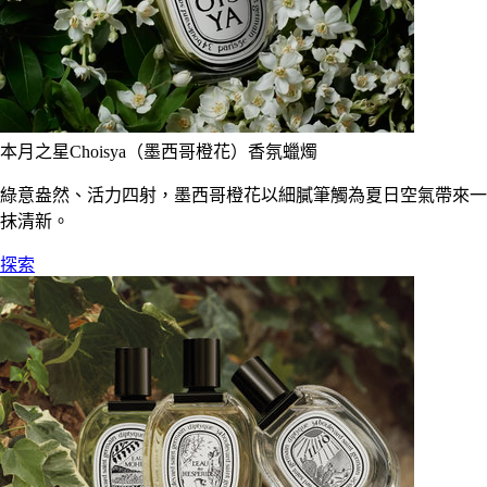
本月之星Choisya（墨西哥橙花）香氛蠟燭
綠意盎然、活力四射，墨西哥橙花以細膩筆觸為夏日空氣帶來一
抹清新。
探索