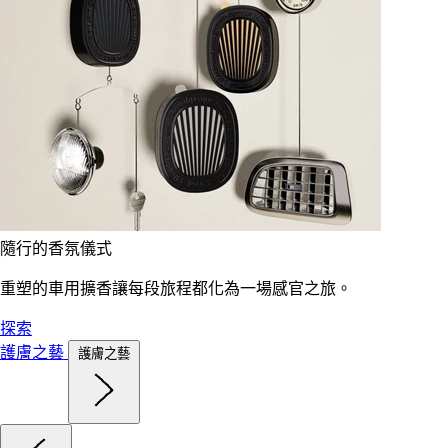
隨行的香氛儀式
重塑的車用擴香讓每段旅程都化為一場感官之旅。
探索
護膚之藝
護膚之藝