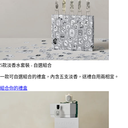
5款淡香水套裝 - 自選組合
一款可自選組合的禮盒，內含五支淡香，送禮自用兩相宜。
組合你的禮盒