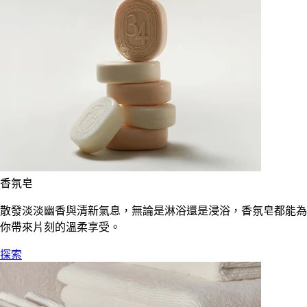
香氛皂
散發淡淡幽香與清新氣息，無論是淋浴還是浸浴，香氛皂都能為
你帶來片刻的溫柔享受。
探索