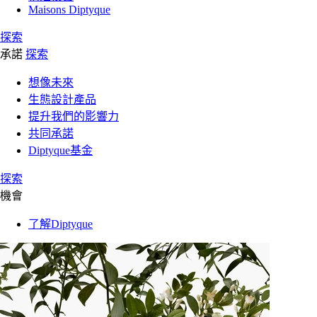
Maisons Diptyque
探索
承諾
探索
想像未來
生態設計產品
提升我們的影響力
共同承諾
Diptyque基金
探索
機會
了解Diptyque