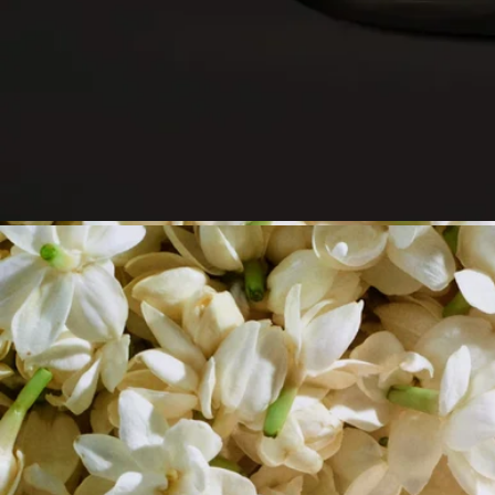
- 蠟燭熄滅後，請將燭芯重新置中。
- 再次點燃蠟燭前，請使用燭芯剪修剪燭芯（理想長度為 3 至 5
毫米），以避免火災風險。
最後注意事項
- 當蠟只剩下 5 毫米，或露出金屬燭芯底座時，請停止使用蠟
燭。
護理與存放
- 我們建議在燃燒蠟燭後讓房間通風。
- 移動蠟燭前，請先讓蠟完全冷卻。
- 請將其存放在乾燥、溫度適中的地方（15 °C–25 °C / 59 °F–77
°F），避免陽光直射，以防蠟變色、色素沉澱或鬆脫。
特點
- 適合小型及中型房間
- 個人香氛逐漸釋放並持久散發（約20分鐘後達致最佳效果）。