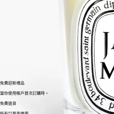
造一片香氣天堂。
閱讀更少
小型
標準
70 g
190 g
加入購物車
HK$610
免費迎新禮品
當你使用帳戶首次訂購時。
免費退貨
所有訂單皆適用