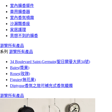
室內擴香擺件
車用擴香器
室內香氛噴霧
沙漏飄香座
家居護理
意想不到的擴香
瀏覽所有產品
系列
瀏覽所有產品
34 Boulevard Saint-Germain(聖日爾曼大道34號)
Baies(漿果)
Roses(玫瑰)
Figuier(無花果)
Diptyque香氛之旅可補充式香氛蠟燭
瀏覽所有產品