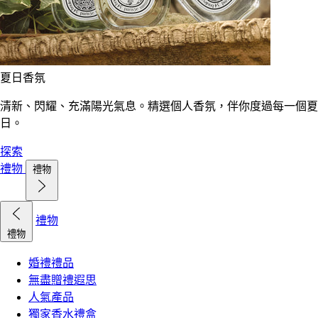
夏日香氛
清新、閃耀、充滿陽光氣息。精選個人香氛，伴你度過每一個夏
日。
探索
禮物
禮物
禮物
禮物
婚禮禮品
無盡贈禮遐思
人氣產品
獨家香水禮盒