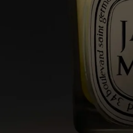
點燃蠟燭
- 我們建議你使用火柴點燃蠟燭，以免燙傷。
- 首次點燃時，請確保讓蠟燭燃燒至表面形成均勻的熔化蠟池
（約 4 小時，具體取決於香氣）。這能防止蠟形成凹洞，並讓燭
芯充分吸收蠟液，確保之後能均勻燃燒。燭芯在首次點燃時可能
會產生少量黑煙。
燃燒期間
- 首次使用後，每次燃燒蠟燭的時間請勿超過 4 小時。
- 切勿在無人看管的情況下點燃蠟燭。
- 請勿移動正在燃燒或尚未冷卻的蠟燭。
- 避免放在當風處。
- 兩支蠟燭之間請保留至少 10 厘米（4 英寸）的距離。
每次使用後
- 熄滅火焰：請使用滅燭罩，以免熱蠟飛濺。