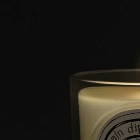
如欲探索標籤指引，
請按此。
Diptyque定期更新其產品成分表。使用前，請參閱包裝上的最新
資訊，並確認成分適合你個人使用。
使用方法
你的 Diptyque 蠟燭是一件非凡的手工藝傑作，值得你悉心呵
護。
以下是一些小貼士，助你延長蠟燭的使用壽命，並確保你能安全
地享受香氣。
準備空間
- 請將蠟燭放置在平坦且耐熱的表面上。
- 使用架或托盤來保護木材或大理石等精緻材質。
- 讓蠟燭遠離易燃物品。
- 將蠟燭放在兒童和寵物接觸不到的地方。