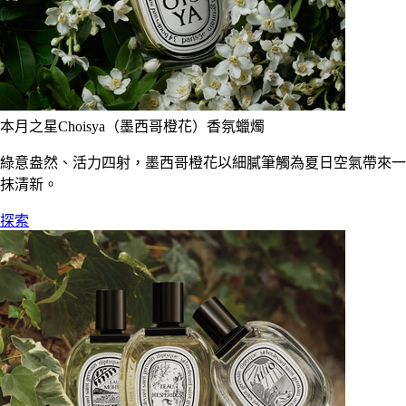
本月之星Choisya（墨西哥橙花）香氛蠟燭
綠意盎然、活力四射，墨西哥橙花以細膩筆觸為夏日空氣帶來一
抹清新。
探索