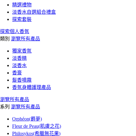
精選禮物
淡香水自選組合禮盒
探索套裝
探索個人香氛
類別
瀏覽所有產品
獨家香氛
淡香精
淡香水
香膏
髮香噴霧
香氛身體護理產品
瀏覽所有產品
系列
瀏覽所有產品
Orphéon(爵夢)
Fleur de Peau(肌膚之花)
Philosykos(希臘無花果)