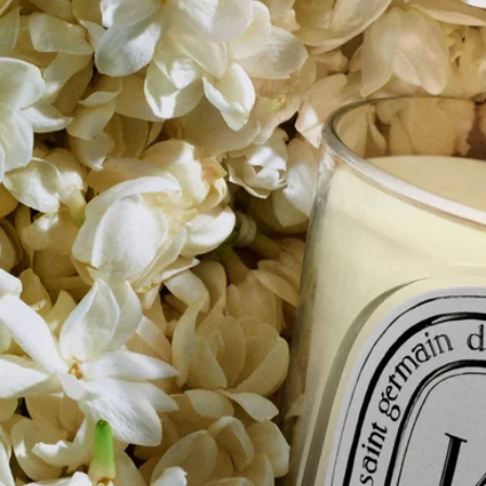
- 只要你留意著蠟燭，空間大小不限。
- 容量：190g
- 燃燒時間：約50小時
- 尺寸：高9cm；直徑7.7cm
故事
1963年，在充滿波希米亞風情的聖日爾曼德佩區。
憑藉著分享嗅覺記憶的渴望，Yves Coueslant、Christiane Gautrot
和Desmond Knox-Leet創作出Diptyque首三款香氛蠟燭：
Aubépine（山楂）、Cannelle（肉桂）和Thé（茶）。
三位創辦人對大自然的迷戀，催生了一個包含超過五十款蠟燭的
非凡植物香調圖集。花卉、果實、樹木、草本和香料組成了這個
生生不息的系列。
香氛藝術與蠟燭製作專業知識的完美結合，成就非凡工藝的結
晶。每支蠟燭均由多種蠟質與高品質濃縮香氛混合而成，並配以