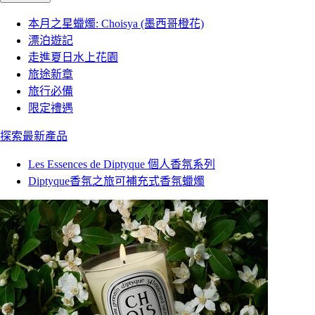
本月之星蠟燭: Choisya (墨西哥橙花)
漂泊遊記
走進夏日水上花園
旅途新章
旅行必備
限定禮遇
探索最新產品
Les Essences de Diptyque 個人香氛系列
Diptyque香氛之旅可補充式香氛蠟燭