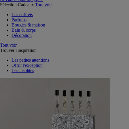
Sélection Cadeaux
Tout voir
Les coffrets
Parfums
Bougies & maison
Bain & corps
Décoration
Tout voir
Trouver l'inspiration
Les petites attentions
Offrir l'exception
Les insolites