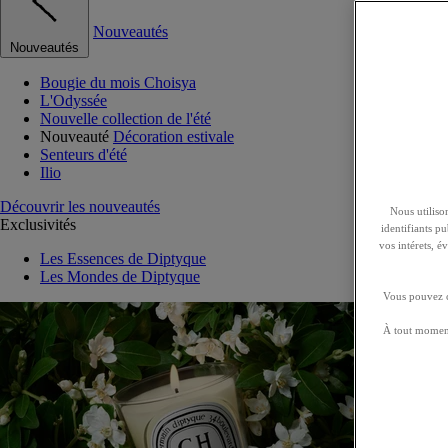
Nouveautés
Nouveautés
Bougie du mois Choisya
L'Odyssée
Nouvelle collection de l'été
Nouveauté
Décoration estivale
Senteurs d'été
Ilio
Découvrir les nouveautés
Nous utilison
Exclusivités
identifiants p
vos intérets, 
Les Essences de Diptyque
Les Mondes de Diptyque
Vous pouvez ch
À tout moment