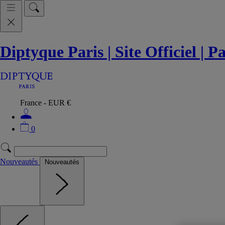
Diptyque Paris | Site Officiel | 
France - EUR €
0
Nouveautés
Nouveautés