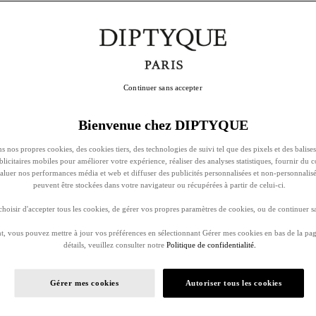
Continuer sans accepter
Bienvenue chez DIPTYQUE
s nos propres cookies, des cookies tiers, des technologies de suivi tel que des pixels et des balises
ublicitaires mobiles pour améliorer votre expérience, réaliser des analyses statistiques, fournir du 
évaluer nos performances média et web et diffuser des publicités personnalisées et non-personnalis
peuvent être stockées dans votre navigateur ou récupérées à partir de celui-ci.
oisir d'accepter tous les cookies, de gérer vos propres paramètres de cookies, ou de continuer sa
, vous pouvez mettre à jour vos préférences en sélectionnant Gérer mes cookies en bas de la pag
détails, veuillez consulter notre
Politique de confidentialité.
Gérer mes cookies
Autoriser tous les cookies