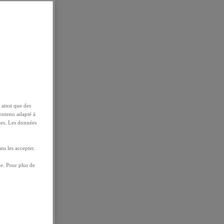
 ainsi que des
contenu adapté à
ées. Les données
ns les accepter.
e. Pour plus de