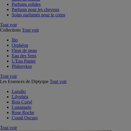
Parfums solides
Parfums pour les cheveux
Soins parfumés pour le corps
Tout voir
Collections
Tout voir
Ilio
Orphéon
Fleur de peau
Eau des Sens
L'Eau Papier
Philosykos
Tout voir
Les Essences de Diptyque
Tout voir
Lazulio
Lilyphéa
Bois Corsé
Lunamaris
Rose Roche
Corail Oscuro
Tout voir