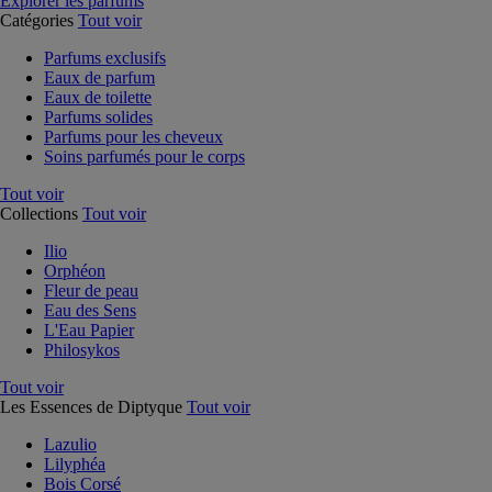
Explorer les parfums
Catégories
Tout voir
Parfums exclusifs
Eaux de parfum
Eaux de toilette
Parfums solides
Parfums pour les cheveux
Soins parfumés pour le corps
Tout voir
Collections
Tout voir
Ilio
Orphéon
Fleur de peau
Eau des Sens
L'Eau Papier
Philosykos
Tout voir
Les Essences de Diptyque
Tout voir
Lazulio
Lilyphéa
Bois Corsé