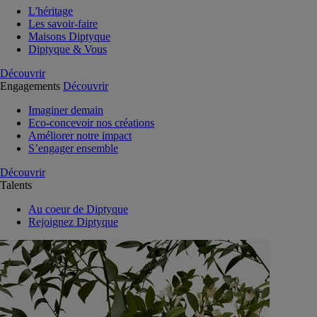
L'héritage
Les savoir-faire
Maisons Diptyque
Diptyque & Vous
Découvrir
Engagements
Découvrir
Imaginer demain
Eco-concevoir nos créations
Améliorer notre impact
S’engager ensemble
Découvrir
Talents
Au coeur de Diptyque
Rejoignez Diptyque