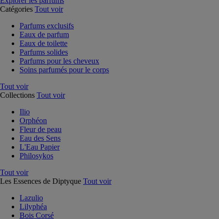
Explorer les parfums
Catégories
Tout voir
Parfums exclusifs
Eaux de parfum
Eaux de toilette
Parfums solides
Parfums pour les cheveux
Soins parfumés pour le corps
Tout voir
Collections
Tout voir
Ilio
Orphéon
Fleur de peau
Eau des Sens
L'Eau Papier
Philosykos
Tout voir
Les Essences de Diptyque
Tout voir
Lazulio
Lilyphéa
Bois Corsé