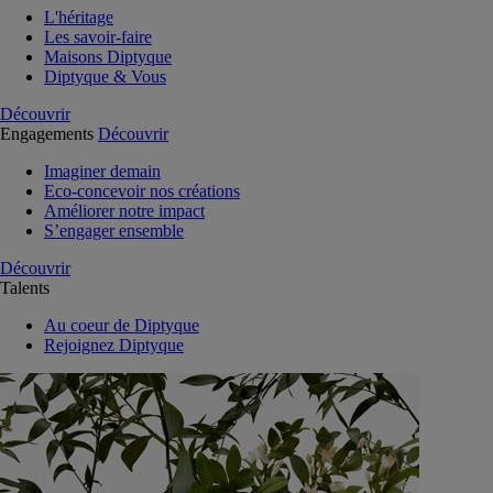
L'héritage
Les savoir-faire
Maisons Diptyque
Diptyque & Vous
Découvrir
Engagements
Découvrir
Imaginer demain
Eco-concevoir nos créations
Améliorer notre impact
S’engager ensemble
Découvrir
Talents
Au coeur de Diptyque
Rejoignez Diptyque