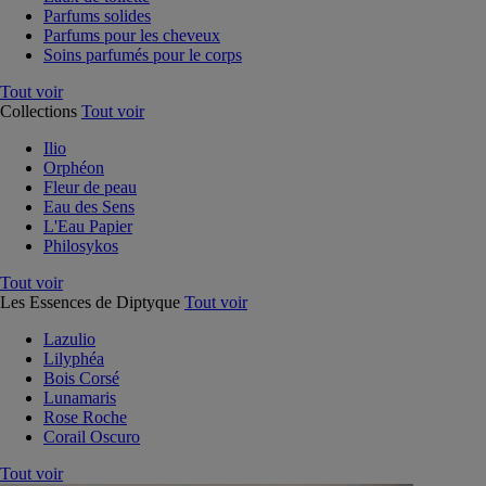
Parfums solides
Parfums pour les cheveux
Soins parfumés pour le corps
Tout voir
Collections
Tout voir
Ilio
Orphéon
Fleur de peau
Eau des Sens
L'Eau Papier
Philosykos
Tout voir
Les Essences de Diptyque
Tout voir
Lazulio
Lilyphéa
Bois Corsé
Lunamaris
Rose Roche
Corail Oscuro
Tout voir