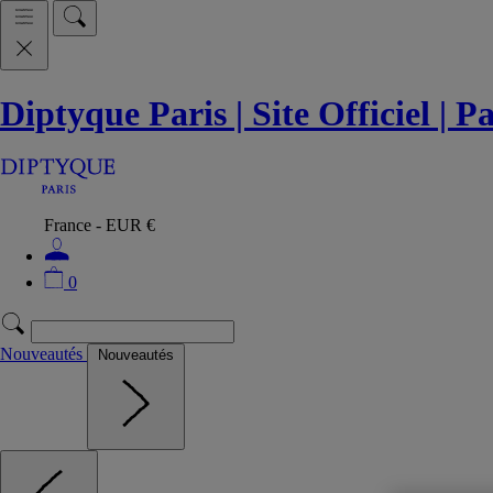
Diptyque Paris | Site Officiel | 
France - EUR €
0
Nouveautés
Nouveautés