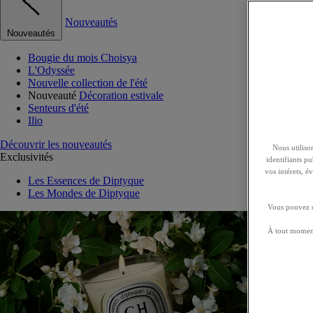
Nouveautés
Nouveautés
Bougie du mois Choisya
L'Odyssée
Nouvelle collection de l'été
Nouveauté
Décoration estivale
Senteurs d'été
Ilio
Découvrir les nouveautés
Nous utilison
Exclusivités
identifiants p
vos intérets, 
Les Essences de Diptyque
Les Mondes de Diptyque
Vous pouvez ch
À tout moment