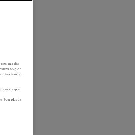
 ainsi que des
contenu adapté à
ées. Les données
ns les accepter.
e. Pour plus de