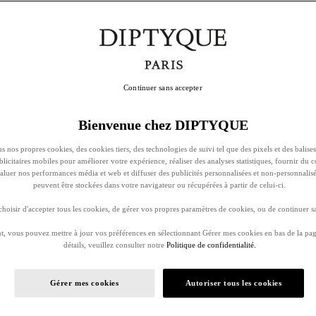
Continuer sans accepter
Bienvenue chez DIPTYQUE
s nos propres cookies, des cookies tiers, des technologies de suivi tel que des pixels et des balises
ublicitaires mobiles pour améliorer votre expérience, réaliser des analyses statistiques, fournir du 
évaluer nos performances média et web et diffuser des publicités personnalisées et non-personnalis
peuvent être stockées dans votre navigateur ou récupérées à partir de celui-ci.
oisir d'accepter tous les cookies, de gérer vos propres paramètres de cookies, ou de continuer sa
, vous pouvez mettre à jour vos préférences en sélectionnant Gérer mes cookies en bas de la pag
détails, veuillez consulter notre
Politique de confidentialité.
Gérer mes cookies
Autoriser tous les cookies