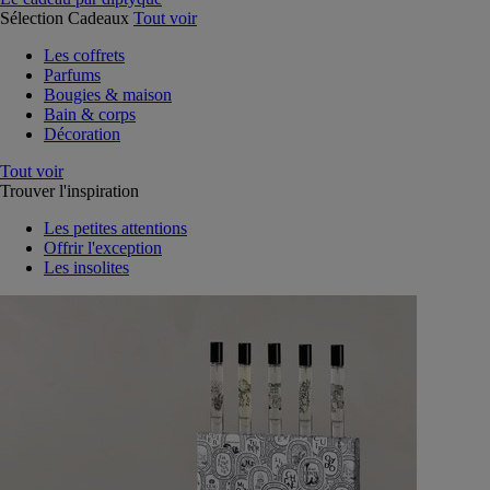
Sélection Cadeaux
Tout voir
Les coffrets
Parfums
Bougies & maison
Bain & corps
Décoration
Tout voir
Trouver l'inspiration
Les petites attentions
Offrir l'exception
Les insolites