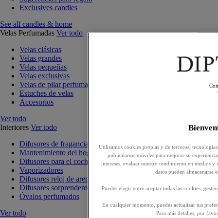
Exclusives candles
See all candles & home
Velas Perfumadas
Ver todo
Velas clásicas
Velas grandes
Velas pequeñas
Velas exclusivas
Velas de pilar perfumadas
Con
Estuches de velas
Accesorios
Ver todo
Interiores
Ver todo
Bienve
Difusores de fragancia para interiores
Utilizamos cookies propias y de terceros, tecnologías
Mantenimiento del hogar
publicitarios móviles para mejorar su experiencia,
Difusores para el coche
intereses, evaluar nuestro rendimiento en medios y 
Vaporizadores
datos pueden almacenarse e
Difusores reloj de arena
Difusores sorprendentes
Puedes elegir entre aceptar todas las cookies, gesti
Óvalos perfumados
En cualquier momento, puedes actualizar tus prefere
Ver todo
Para más detalles, por favo