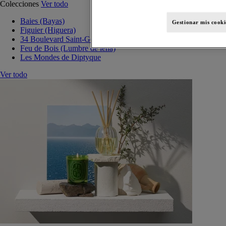
Colecciones
Ver todo
Baies (Bayas)
Gestionar mis cooki
Figuier (Higuera)
34 Boulevard Saint-Germain
Feu de Bois (Lumbre de leña)
Les Mondes de Diptyque
Ver todo