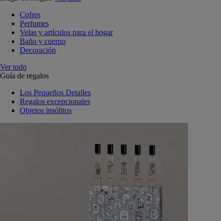
Cofres
Perfumes
Velas y artículos para el hogar
Baño y cuerpo
Decoración
Ver todo
Guía de regalos
Los Pequeños Detalles
Regalos excepcionales
Objetos insólitos