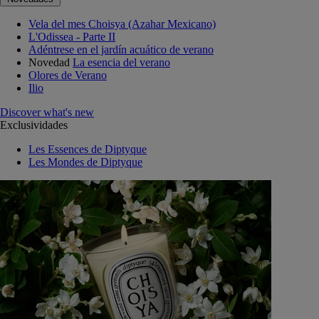
Vela del mes Choisya (Azahar Mexicano)
L'Odissea - Parte II
Adéntrese en el jardín acuático de verano
Novedad
La esencia del verano
Olores de Verano
Ilio
Discover what's new
Exclusividades
Les Essences de Diptyque
Les Mondes de Diptyque