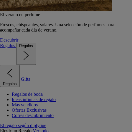
El verano en perfume
Frescos, chispeantes, solares. Una selección de perfumes para
acompañar cada día de verano.
Descubrir
Regalos
Regalos
Gifts
Regalos
Regalos de boda
Ideas infinitas de regalo
Más vendidos
Ofertas Exclusivas
Cofres descubrimiento
El regalo según diptyque
Elegir un Regalo
Ver todo