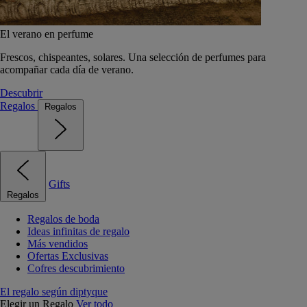
El verano en perfume
Frescos, chispeantes, solares. Una selección de perfumes para
acompañar cada día de verano.
Descubrir
Regalos
Regalos
Gifts
Regalos
Regalos de boda
Ideas infinitas de regalo
Más vendidos
Ofertas Exclusivas
Cofres descubrimiento
El regalo según diptyque
Elegir un Regalo
Ver todo