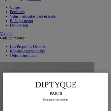
Cofres
Perfumes
Velas y artículos para el hogar
Baño y cuerpo
Decoración
Ver todo
Guía de regalos
Los Pequeños Detalles
Regalos excepcionales
Objetos insólitos
Continuar sin aceptar