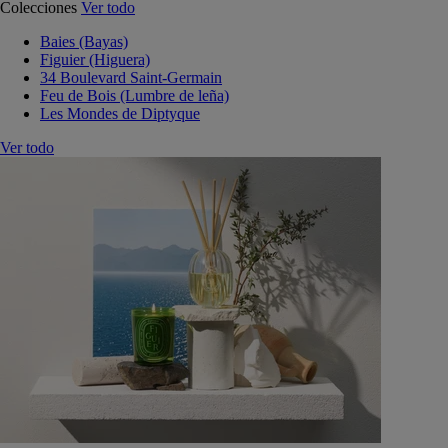
Colecciones
Ver todo
Baies (Bayas)
Figuier (Higuera)
34 Boulevard Saint-Germain
Feu de Bois (Lumbre de leña)
Les Mondes de Diptyque
Ver todo