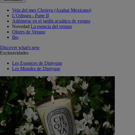
Vela del mes Choisya (Azahar Mexicano)
L'Odissea - Parte II
Adéntrese en el jardín acuático de verano
Novedad
La esencia del verano
Olores de Verano
Ilio
Discover what's new
Exclusividades
Les Essences de Diptyque
Les Mondes de Diptyque