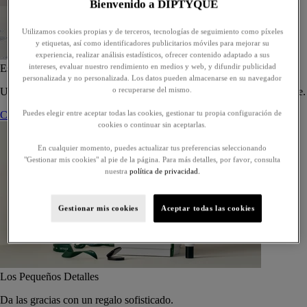
Bienvenido a DIPTYQUE
Utilizamos cookies propias y de terceros, tecnologías de seguimiento como píxeles
y etiquetas, así como identificadores publicitarios móviles para mejorar su
experiencia, realizar análisis estadísticos, ofrecer contenido adaptado a sus
intereses, evaluar nuestro rendimiento en medios y web, y difundir publicidad
Estuche de 5 eaux de toilette - Para componer
personalizada y no personalizada. Los datos pueden almacenarse en su navegador
o recuperarse del mismo.
Un estuche a medida de cinco eaux de toilette, para regalar o regalarse.
Puedes elegir entre aceptar todas las cookies, gestionar tu propia configuración de
Componer su estuche
cookies o continuar sin aceptarlas.
En cualquier momento, puedes actualizar tus preferencias seleccionando
"Gestionar mis cookies" al pie de la página. Para más detalles, por favor, consulta
nuestra
política de privacidad.
Gestionar mis cookies
Aceptar todas las cookies
Los Pequeños Detalles
Da las gracias con un regalo sofisticado.