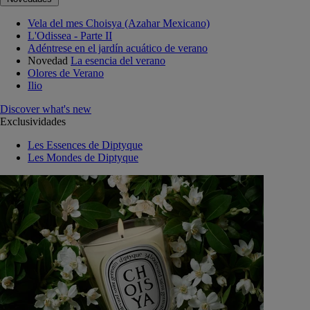
Vela del mes Choisya (Azahar Mexicano)
L'Odissea - Parte II
Adéntrese en el jardín acuático de verano
Novedad
La esencia del verano
Olores de Verano
Ilio
Discover what's new
Exclusividades
Les Essences de Diptyque
Les Mondes de Diptyque