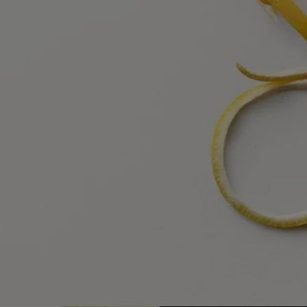
Con total transparencia
¿Te gustaría obtener más información sobre nuestros socios y el origen
de nuestras materias primas?
Visita nuestra plataforma de transparencia
Botella recargable
Nuestros icónicos frascos de perfumes pueden recargarse en
determinadas tiendas. Basta con llevar su frasco vacío a una tienda
Diptyque participante para recargarlo.
Lista de tiendas
Instrucciones de reciclaje
La botella de vidrio y la caja de cartón son reciclables. Por favor,
deposítelas en los contenedores de reciclaje correspondientes.