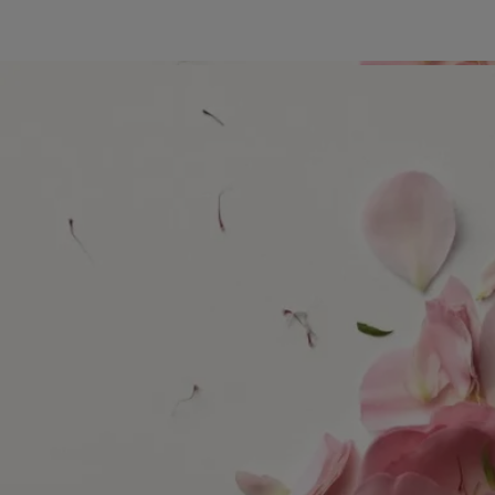
Historia
Diptyque siempre se ha inspirado en la naturaleza, ya sea salvaje o
domesticada por el hombre. La naturaleza cautiva nuestra mirada.
Despierta nuestra curiosidad, alimenta nuestra creatividad.
La nueva colección de la Maison, Les Essences de Diptyque (Las
Esencias de Diptyque), reinterpreta libremente los tesoros de la
naturaleza, oscilando entre lo realista y lo fantástico. Revelados en toda
su belleza, estos tesoros nos invitan a detenernos y admirarlos.
Delicadas, oníricas, las cinco composiciones de esta colección son el
producto de una alianza entre la nariz del perfumista y las manos de un
artista. Cada creación celebra uno de los tesoros de la naturaleza,
reinventándolo en perfumes y dibujos excepcionales.
Rose Roche evoca la rosa del desierto, una flor moldeada por el aire, el
agua y el sol. Expuesta a los vientos del desierto, esta flor mineral y
cristalina desarrolla con el tiempo sus contornos gráficos y distintivos.
Combinando la obra del perfumista Fabrice Pellegrin con la del
dibujante Nigel Peake, esta composición olfativa y visual da vida a una
rosa atemporal, venerada como una obra maestra de precisión
accidental.