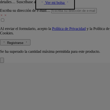
detalles… Suscríbase a nuestra newsletter.
Ver mi bolsa
Escriba su dirección de e-mail…
Al enviar el formulario, acepto la
Política de Privacidad
y la
Política de
Cookies.
Registrarse
Se ha superado la cantidad máxima permitida para este producto.
Rose Roche
Eau de parfum
Limón, rosa Centifolia, pachulí
Efímera y delicada, pero eterna, Rose Roche es la fragancia imaginaria
de la rosa del desierto. Un contraste entre lo vegetal y lo mineral.