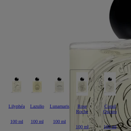
Rose Roche
Eau de parfum
Limón, rosa Centifolia, pachulí
Efímera y delicada, pero eterna, Rose Roche es la fragancia imaginaria
de la rosa del desierto. Un contraste entre lo vegetal y lo mineral.
Leer más
Un encuentro entre las notas de limón, rosa centifolia y pachulí, este
potente perfume se plasma sobre el frasco arquetípico en finas líneas
como la arena, sublimado por el óvalo emblemático de Diptyque
incrustado en el vidrio.
Leer menos
Lilyphéa
Lazulio
Lunamaris
Rose
Corail
Roche
Oscuro
100 ml
100 ml
100 ml
100 ml
100 ml