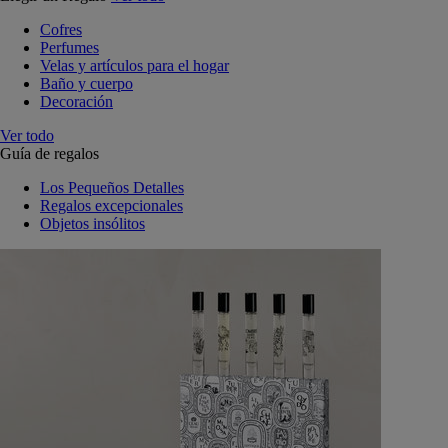
Cofres
Perfumes
Velas y artículos para el hogar
Baño y cuerpo
Decoración
Ver todo
Guía de regalos
Los Pequeños Detalles
Regalos excepcionales
Objetos insólitos