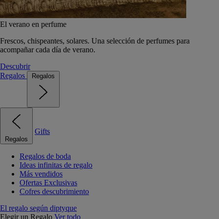
El verano en perfume
Frescos, chispeantes, solares. Una selección de perfumes para
acompañar cada día de verano.
Descubrir
Regalos
Regalos
Gifts
Regalos
Regalos de boda
Ideas infinitas de regalo
Más vendidos
Ofertas Exclusivas
Cofres descubrimiento
El regalo según diptyque
Elegir un Regalo
Ver todo