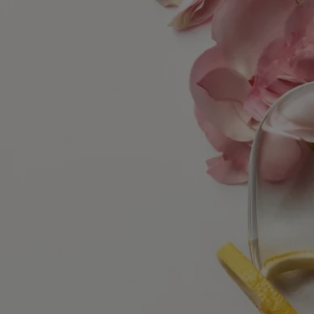
Más información
Ingredientes
alcohol denat., parfum (fragrance), aqua (water), limonene,
hydroxycitronellal, alpha-isomethyl ionone, ethylhexyl salicylate,
citronellol, butyl methoxydibenzoylmethane, diethylhexyl
syringylidenemalonate, citral, geraniol, eugenol, linalool
Aviso: Las listas de ingredientes de los productos Diptyque se
actualizan con regularidad. Antes de utilizar un producto Diptyque, le
recomendamos que lea la lista de ingredientes que figura en su envase
para asegurarse de que son adecuados para su uso personal.
Compromisos
Fabricado en Francia
Todos nuestros vaporizadores de fragancias para el hogar son made in
France