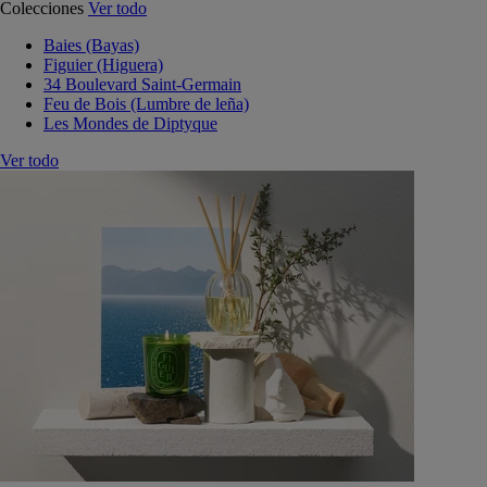
Colecciones
Ver todo
Baies (Bayas)
Figuier (Higuera)
34 Boulevard Saint-Germain
Feu de Bois (Lumbre de leña)
Les Mondes de Diptyque
Ver todo