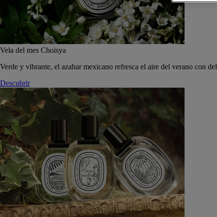
Vela del mes Choisya
Verde y vibrante, el azahar mexicano refresca el aire del verano con de
Descubrir