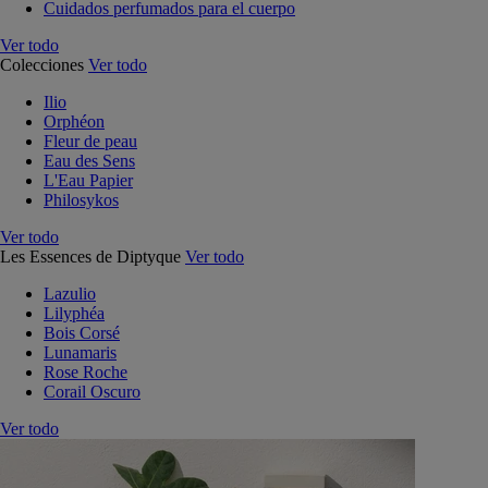
Cuidados perfumados para el cuerpo
Ver todo
Colecciones
Ver todo
Ilio
Orphéon
Fleur de peau
Eau des Sens
L'Eau Papier
Philosykos
Ver todo
Les Essences de Diptyque
Ver todo
Lazulio
Lilyphéa
Bois Corsé
Lunamaris
Rose Roche
Corail Oscuro
Ver todo