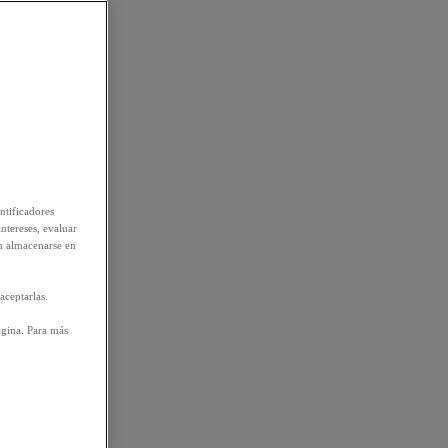
ntificadores
intereses, evaluar
n almacenarse en
aceptarlas.
ágina. Para más