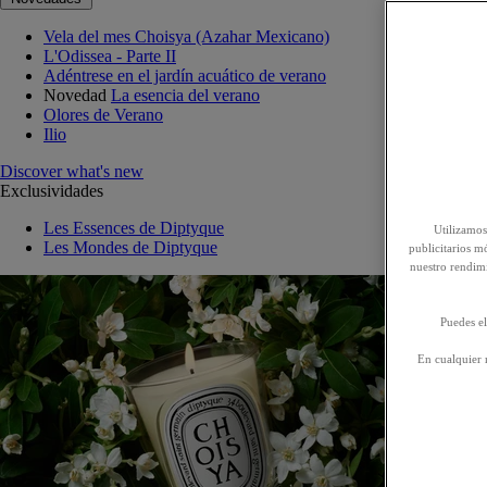
Vela del mes Choisya (Azahar Mexicano)
L'Odissea - Parte II
Adéntrese en el jardín acuático de verano
Novedad
La esencia del verano
Olores de Verano
Ilio
Discover what's new
Exclusividades
Les Essences de Diptyque
Utilizamos
Les Mondes de Diptyque
publicitarios mó
nuestro rendim
Puedes el
En cualquier 