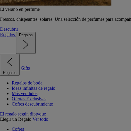
El verano en perfume
Frescos, chispeantes, solares. Una selección de perfumes para acompañ
Descubrir
Regalos
Regalos
Gifts
Regalos
Regalos de boda
Ideas infinitas de regalo
Más vendidos
Ofertas Exclusivas
Cofres descubrimiento
El regalo según diptyque
Elegir un Regalo
Ver todo
Cofres