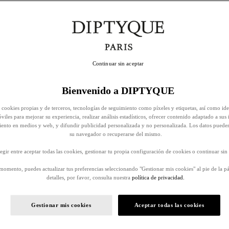
Continuar sin aceptar
Bienvenido a DIPTYQUE
 cookies propias y de terceros, tecnologías de seguimiento como píxeles y etiquetas, así como ide
viles para mejorar su experiencia, realizar análisis estadísticos, ofrecer contenido adaptado a sus 
iento en medios y web, y difundir publicidad personalizada y no personalizada. Los datos puede
su navegador o recuperarse del mismo.
egir entre aceptar todas las cookies, gestionar tu propia configuración de cookies o continuar sin 
momento, puedes actualizar tus preferencias seleccionando "Gestionar mis cookies" al pie de la p
detalles, por favor, consulta nuestra
política de privacidad.
Gestionar mis cookies
Aceptar todas las cookies