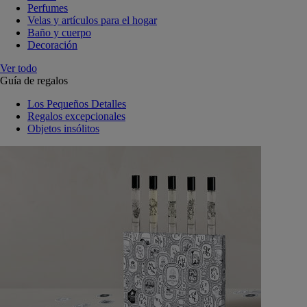
Perfumes
Velas y artículos para el hogar
Baño y cuerpo
Decoración
Ver todo
Guía de regalos
Los Pequeños Detalles
Regalos excepcionales
Objetos insólitos