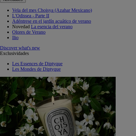
Vela del mes Choisya (Azahar Mexicano)
L'Odissea - Parte II
Adéntrese en el jardín acuático de verano
Novedad
La esencia del verano
Olores de Verano
Ilio
Discover what's new
Exclusividades
Les Essences de Diptyque
Les Mondes de Diptyque