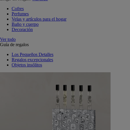
Cofres
Perfumes
Velas y artículos para el hogar
Baño y cuerpo
Decoración
Ver todo
Guía de regalos
Los Pequeños Detalles
Regalos excepcionales
Objetos insólitos