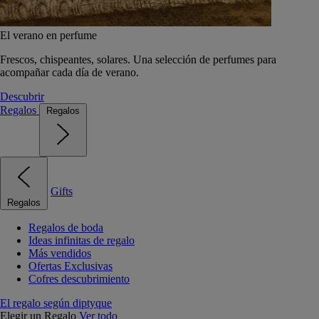
El verano en perfume
Frescos, chispeantes, solares. Una selección de perfumes para
acompañar cada día de verano.
Descubrir
Regalos
Regalos
Gifts
Regalos
Regalos de boda
Ideas infinitas de regalo
Más vendidos
Ofertas Exclusivas
Cofres descubrimiento
El regalo según diptyque
Elegir un Regalo
Ver todo