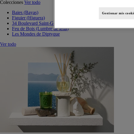
Colecciones
Ver todo
Baies (Bayas)
Gestionar mis cooki
Figuier (Higuera)
34 Boulevard Saint-Germain
Feu de Bois (Lumbre de leña)
Les Mondes de Diptyque
Ver todo