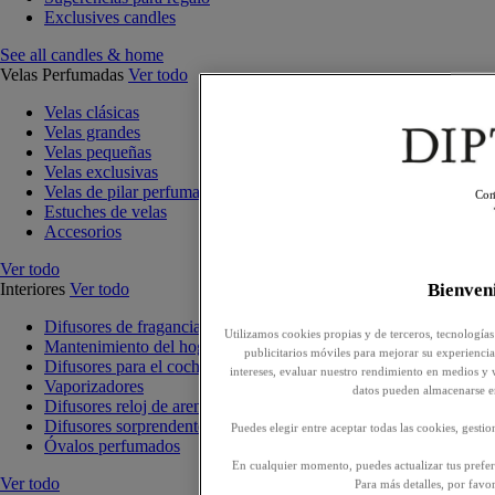
Exclusives candles
See all candles & home
Velas Perfumadas
Ver todo
Velas clásicas
Velas grandes
Velas pequeñas
Velas exclusivas
Velas de pilar perfumadas
Con
Estuches de velas
Accesorios
Ver todo
Interiores
Ver todo
Bienve
Difusores de fragancia para interiores
Utilizamos cookies propias y de terceros, tecnologías
Mantenimiento del hogar
publicitarios móviles para mejorar su experiencia,
Difusores para el coche
intereses, evaluar nuestro rendimiento en medios y 
Vaporizadores
datos pueden almacenarse e
Difusores reloj de arena
Difusores sorprendentes
Puedes elegir entre aceptar todas las cookies, gesti
Óvalos perfumados
En cualquier momento, puedes actualizar tus prefere
Ver todo
Para más detalles, por favo