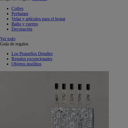
Cofres
Perfumes
Velas y artículos para el hogar
Baño y cuerpo
Decoración
Ver todo
Guía de regalos
Los Pequeños Detalles
Regalos excepcionales
Objetos insólitos