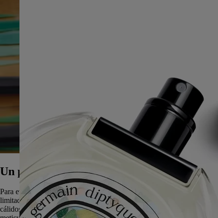
Un pinar compuesto en mil fragmentos
Para evocar el bosque estival capturado por la vela Pinède de edición
limitada, Mathilde Jonquière trabajó con verdes profundos, ocres
cálidos y grises de suave sombra. Cada tesela está colocada con
meticulosa intención, componiendo el dosel, la luz y el sotobosque en