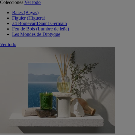
Colecciones
Ver todo
Baies (Bayas)
Figuier (Higuera)
34 Boulevard Saint-Germain
Feu de Bois (Lumbre de leña)
Les Mondes de Diptyque
Ver todo