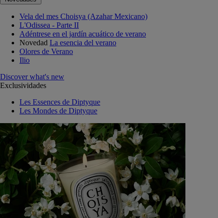
Vela del mes Choisya (Azahar Mexicano)
L'Odissea - Parte II
Adéntrese en el jardín acuático de verano
Novedad
La esencia del verano
Olores de Verano
Ilio
Discover what's new
Exclusividades
Les Essences de Diptyque
Les Mondes de Diptyque