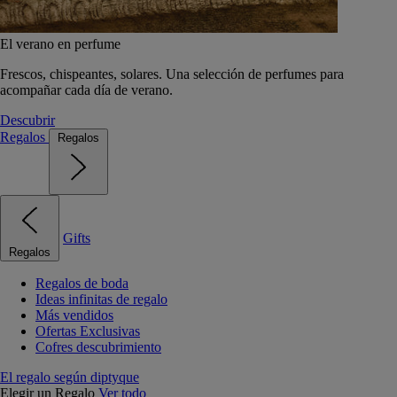
El verano en perfume
Frescos, chispeantes, solares. Una selección de perfumes para
acompañar cada día de verano.
Descubrir
Regalos
Regalos
Gifts
Regalos
Regalos de boda
Ideas infinitas de regalo
Más vendidos
Ofertas Exclusivas
Cofres descubrimiento
El regalo según diptyque
Elegir un Regalo
Ver todo