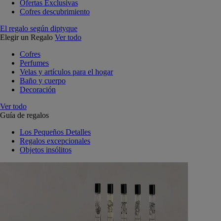
Ofertas Exclusivas
Cofres descubrimiento
El regalo según diptyque
Elegir un Regalo
Ver todo
Cofres
Perfumes
Velas y artículos para el hogar
Baño y cuerpo
Decoración
Ver todo
Guía de regalos
Los Pequeños Detalles
Regalos excepcionales
Objetos insólitos