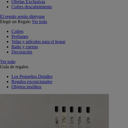
Ofertas Exclusivas
Cofres descubrimiento
El regalo según diptyque
Elegir un Regalo
Ver todo
Cofres
Perfumes
Velas y artículos para el hogar
Baño y cuerpo
Decoración
Ver todo
Guía de regalos
Los Pequeños Detalles
Regalos excepcionales
Objetos insólitos