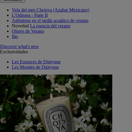
Vela del mes Choisya (Azahar Mexicano)
L'Odissea - Parte II
Adéntrese en el jardín acuático de verano
Novedad
La esencia del verano
Olores de Verano
Ilio
Discover what's new
Exclusividades
Les Essences de Diptyque
Les Mondes de Diptyque