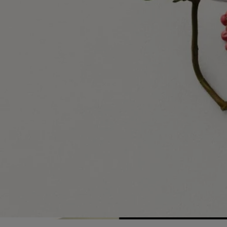
Visita nuestra plataforma de transparencia
Botella recargable
Nuestros icónicos frascos de perfumes pueden recargarse en
determinadas tiendas. Basta con llevar su frasco vacío a una tienda
Diptyque participante para recargarlo.
Lista de tiendas
Instrucciones de reciclaje
La botella de vidrio y la caja de cartón son reciclables. Por favor,
deposítelas en los contenedores de reciclaje correspondientes.