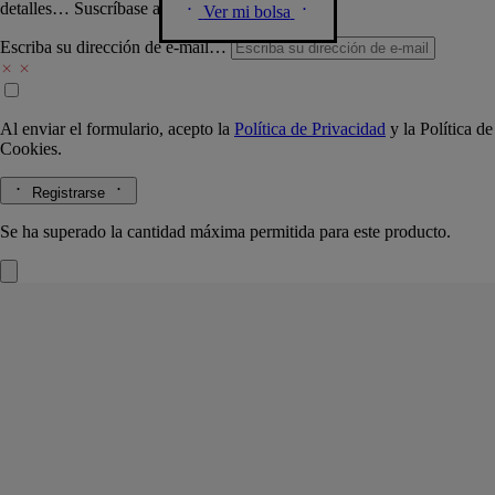
detalles… Suscríbase a nuestra newsletter.
Ver mi bolsa
Escriba su dirección de e-mail…
Al enviar el formulario, acepto la
Política de Privacidad
y la
Política de
Cookies.
Registrarse
Se ha superado la cantidad máxima permitida para este producto.
Lunamaris
Eau de parfum
Pimienta rosa, incienso, jara
Lunamaris evoca la iridiscencia del nácar, recordando los suaves y
relucientes reflejos de la luna sobre las aguas del mar.
Leer más