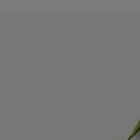
Diptyque siempre se ha inspirado en la naturaleza, ya sea salvaje o
domesticada por el hombre. La naturaleza cautiva nuestra mirada.
Despierta nuestra curiosidad, alimenta nuestra creatividad.
La nueva colección de la Maison, Les Essences de Diptyque (Las
Esencias de Diptyque), reinterpreta libremente los tesoros de la
naturaleza, oscilando entre lo realista y lo fantástico. Revelados en toda
su belleza, estos tesoros nos invitan a detenernos y admirarlos.
Delicadas, oníricas, las cinco composiciones de esta colección son el
producto de una alianza entre la nariz del perfumista y las manos de un
artista. Cada creación celebra uno de los tesoros de la naturaleza,
reinventándolo en perfumes y dibujos excepcionales.
Lunamaris ilumina el nácar – un tesoro natural símbolo de pureza. Se
forma en secreto, oculto en el interior de una concha. Una vez
revelado, su belleza delicada e iridiscente ejerce una deliciosa
fascinación, evocando la luna reflejada en las aguas del mar.
Combinando la obra del perfumista Fabrice Pellegrin con la del
ilustrador Nigel Peake, esta composición olfativa y visual es una
invitación a descubrir una belleza secreta... por fin revelada.
Más información