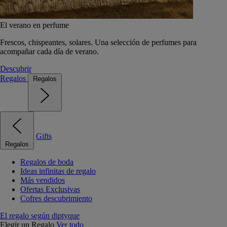
El verano en perfume
Frescos, chispeantes, solares. Una selección de perfumes para
acompañar cada día de verano.
Descubrir
Regalos
Regalos
Gifts
Regalos
Regalos de boda
Ideas infinitas de regalo
Más vendidos
Ofertas Exclusivas
Cofres descubrimiento
El regalo según diptyque
Elegir un Regalo
Ver todo