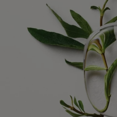
Ingredientes
alcohol denat., parfum (fragrance), aqua (water), ethylhexyl salicylate,
alpha-isomethyl ionone, butyl methoxydibenzoylmethane, limonene,
diethylhexyl syringylidenemalonate, cinnamal, linalool, benzyl alcohol
Aviso: Las listas de ingredientes de los productos Diptyque se
actualizan con regularidad. Antes de utilizar un producto Diptyque, le
recomendamos que lea la lista de ingredientes que figura en su envase
para asegurarse de que son adecuados para su uso personal.
Compromisos
Fabricado en Francia
Todos nuestros vaporizadores de fragancias para el hogar son made in
France
Con total transparencia
¿Te gustaría obtener más información sobre nuestros socios y el origen
de nuestras materias primas?