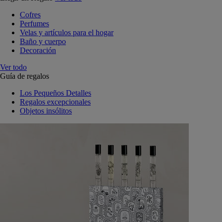
Cofres
Perfumes
Velas y artículos para el hogar
Baño y cuerpo
Decoración
Ver todo
Guía de regalos
Los Pequeños Detalles
Regalos excepcionales
Objetos insólitos