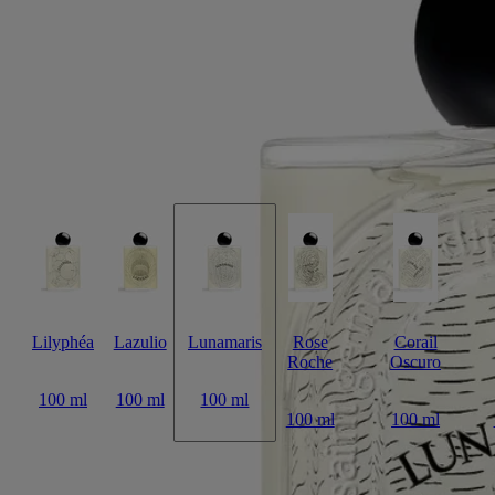
Pimienta rosa, incienso, jara
Lunamaris evoca la iridiscencia del nácar, recordando los suaves y
relucientes reflejos de la luna sobre las aguas del mar.
Leer más
Las notas de pimienta rosa se funden con el incienso y la jara, un
reflejo del mineral iridiscente. Su precioso frasco se adorna con
relieves ilustrados con forma de concha, magnificados por el óvalo de
Diptyque incrustado en el vidrio.
Leer menos
Lilyphéa
Lazulio
Lunamaris
Rose
Corail
Roche
Oscuro
100 ml
100 ml
100 ml
100 ml
100 ml
Añadir a la bolsa
285 €