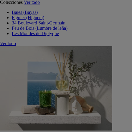
Colecciones
Ver todo
Baies (Bayas)
Figuier (Higuera)
34 Boulevard Saint-Germain
Feu de Bois (Lumbre de leña)
Les Mondes de Diptyque
Ver todo