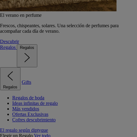
El verano en perfume
Frescos, chispeantes, solares. Una selección de perfumes para
acompañar cada día de verano.
Descubrir
Regalos
Regalos
Gifts
Regalos
Regalos de boda
Ideas infinitas de regalo
Más vendidos
Ofertas Exclusivas
Cofres descubrimiento
El regalo según diptyque
Elegir un Regalo
Ver todo