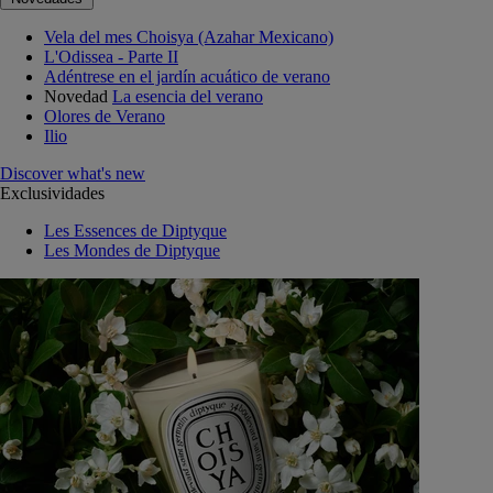
Vela del mes Choisya (Azahar Mexicano)
L'Odissea - Parte II
Adéntrese en el jardín acuático de verano
Novedad
La esencia del verano
Olores de Verano
Ilio
Discover what's new
Exclusividades
Les Essences de Diptyque
Les Mondes de Diptyque