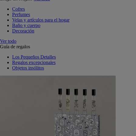
Cofres
Perfumes
Velas y artículos para el hogar
Baño y cuerpo
Decoración
Ver todo
Guía de regalos
Los Pequeños Detalles
Regalos excepcionales
Objetos insólitos