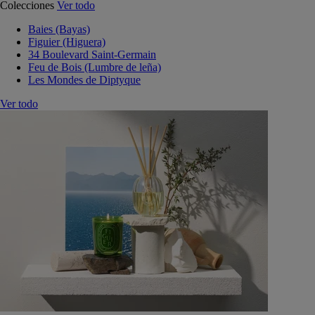
Colecciones
Ver todo
Baies (Bayas)
Figuier (Higuera)
34 Boulevard Saint-Germain
Feu de Bois (Lumbre de leña)
Les Mondes de Diptyque
Ver todo