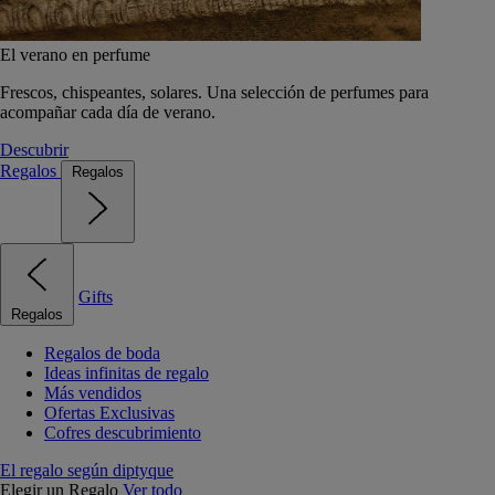
El verano en perfume
Frescos, chispeantes, solares. Una selección de perfumes para
acompañar cada día de verano.
Descubrir
Regalos
Regalos
Gifts
Regalos
Regalos de boda
Ideas infinitas de regalo
Más vendidos
Ofertas Exclusivas
Cofres descubrimiento
El regalo según diptyque
Elegir un Regalo
Ver todo