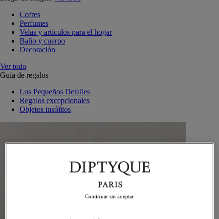
Cofres
Perfumes
Velas y artículos para el hogar
Baño y cuerpo
Decoración
Ver todo
Guía de regalos
Los Pequeños Detalles
Regalos excepcionales
Objetos insólitos
Continuar sin aceptar