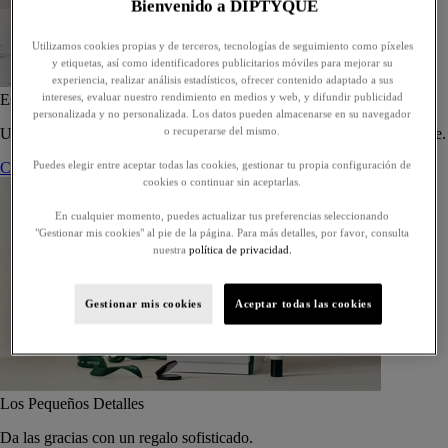
Bienvenido a DIPTYQUE
Utilizamos cookies propias y de terceros, tecnologías de seguimiento como píxeles
y etiquetas, así como identificadores publicitarios móviles para mejorar su
experiencia, realizar análisis estadísticos, ofrecer contenido adaptado a sus
intereses, evaluar nuestro rendimiento en medios y web, y difundir publicidad
Estuche de 5 eaux de toilette - Para componer
personalizada y no personalizada. Los datos pueden almacenarse en su navegador
o recuperarse del mismo.
Un estuche a medida de cinco eaux de toilette, para regalar o regalarse.
Puedes elegir entre aceptar todas las cookies, gestionar tu propia configuración de
Componer su estuche
cookies o continuar sin aceptarlas.
En cualquier momento, puedes actualizar tus preferencias seleccionando
"Gestionar mis cookies" al pie de la página. Para más detalles, por favor, consulta
nuestra
política de privacidad.
Gestionar mis cookies
Aceptar todas las cookies
Los Pequeños Detalles
Da las gracias con un regalo sofisticado.