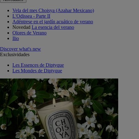
Vela del mes Choisya (Azahar Mexicano)
L'Odissea - Parte II
Adéntrese en el jardín acuático de verano
Novedad
La esencia del verano
Olores de Verano
Ilio
Discover what's new
Exclusividades
Les Essences de Diptyque
Les Mondes de Diptyque