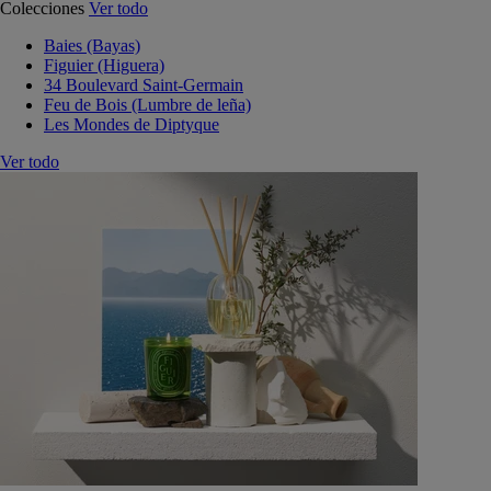
Colecciones
Ver todo
Baies (Bayas)
Figuier (Higuera)
34 Boulevard Saint-Germain
Feu de Bois (Lumbre de leña)
Les Mondes de Diptyque
Ver todo