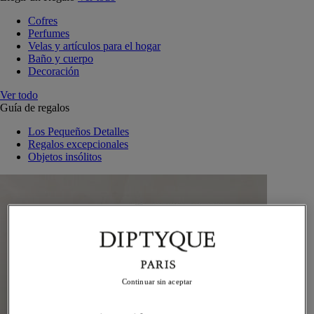
Cofres
Perfumes
Velas y artículos para el hogar
Baño y cuerpo
Decoración
Ver todo
Guía de regalos
Los Pequeños Detalles
Regalos excepcionales
Objetos insólitos
Continuar sin aceptar