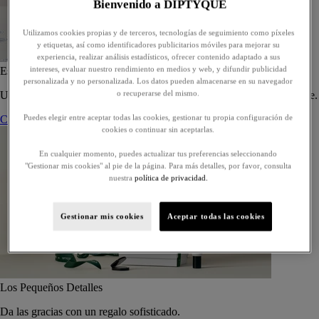
Bienvenido a DIPTYQUE
Utilizamos cookies propias y de terceros, tecnologías de seguimiento como píxeles
y etiquetas, así como identificadores publicitarios móviles para mejorar su
experiencia, realizar análisis estadísticos, ofrecer contenido adaptado a sus
intereses, evaluar nuestro rendimiento en medios y web, y difundir publicidad
Estuche de 5 eaux de toilette - Para componer
personalizada y no personalizada. Los datos pueden almacenarse en su navegador
o recuperarse del mismo.
Un estuche a medida de cinco eaux de toilette, para regalar o regalarse.
Puedes elegir entre aceptar todas las cookies, gestionar tu propia configuración de
Componer su estuche
cookies o continuar sin aceptarlas.
En cualquier momento, puedes actualizar tus preferencias seleccionando
"Gestionar mis cookies" al pie de la página. Para más detalles, por favor, consulta
nuestra
política de privacidad.
Gestionar mis cookies
Aceptar todas las cookies
Los Pequeños Detalles
Da las gracias con un regalo sofisticado.