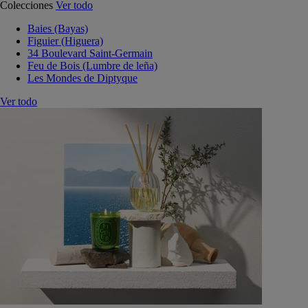
Colecciones
Ver todo
Baies (Bayas)
Figuier (Higuera)
34 Boulevard Saint-Germain
Feu de Bois (Lumbre de leña)
Les Mondes de Diptyque
Ver todo