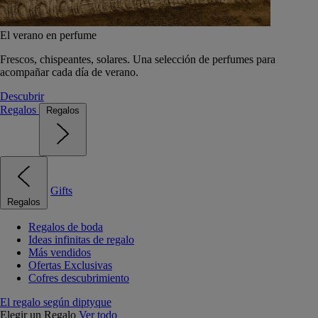
El verano en perfume
Frescos, chispeantes, solares. Una selección de perfumes para
acompañar cada día de verano.
Descubrir
Regalos
Regalos
Gifts
Regalos
Regalos de boda
Ideas infinitas de regalo
Más vendidos
Ofertas Exclusivas
Cofres descubrimiento
El regalo según diptyque
Elegir un Regalo
Ver todo