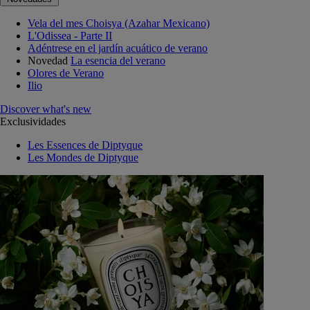
Vela del mes Choisya (Azahar Mexicano)
L'Odissea - Parte II
Adéntrese en el jardín acuático de verano
Novedad
La esencia del verano
Olores de Verano
Ilio
Discover what's new
Exclusividades
Les Essences de Diptyque
Les Mondes de Diptyque