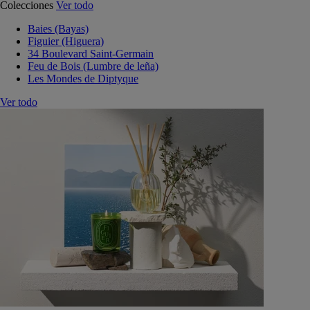
Colecciones
Ver todo
Baies (Bayas)
Figuier (Higuera)
34 Boulevard Saint-Germain
Feu de Bois (Lumbre de leña)
Les Mondes de Diptyque
Ver todo