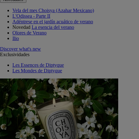
Vela del mes Choisya (Azahar Mexicano)
L'Odissea - Parte II
Adéntrese en el jardín acuático de verano
Novedad
La esencia del verano
Olores de Verano
Ilio
Discover what's new
Exclusividades
Les Essences de Diptyque
Les Mondes de Diptyque