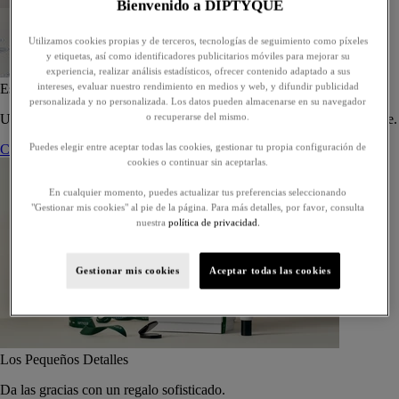
Bienvenido a DIPTYQUE
Utilizamos cookies propias y de terceros, tecnologías de seguimiento como píxeles
y etiquetas, así como identificadores publicitarios móviles para mejorar su
experiencia, realizar análisis estadísticos, ofrecer contenido adaptado a sus
intereses, evaluar nuestro rendimiento en medios y web, y difundir publicidad
Estuche de 5 eaux de toilette - Para componer
personalizada y no personalizada. Los datos pueden almacenarse en su navegador
o recuperarse del mismo.
Un estuche a medida de cinco eaux de toilette, para regalar o regalarse.
Puedes elegir entre aceptar todas las cookies, gestionar tu propia configuración de
Componer su estuche
cookies o continuar sin aceptarlas.
En cualquier momento, puedes actualizar tus preferencias seleccionando
"Gestionar mis cookies" al pie de la página. Para más detalles, por favor, consulta
nuestra
política de privacidad.
Gestionar mis cookies
Aceptar todas las cookies
Los Pequeños Detalles
Da las gracias con un regalo sofisticado.