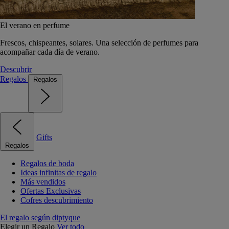
El verano en perfume
Frescos, chispeantes, solares. Una selección de perfumes para
acompañar cada día de verano.
Descubrir
Regalos
Regalos
Gifts
Regalos
Regalos de boda
Ideas infinitas de regalo
Más vendidos
Ofertas Exclusivas
Cofres descubrimiento
El regalo según diptyque
Elegir un Regalo
Ver todo