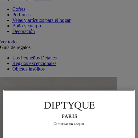
Cofres
Perfumes
Velas y artículos para el hogar
Baño y cuerpo
Decoración
Ver todo
Guía de regalos
Los Pequeños Detalles
Regalos excepcionales
Objetos insólitos
Continuar sin aceptar