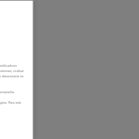
ntificadores
intereses, evaluar
n almacenarse en
aceptarlas.
ágina. Para más