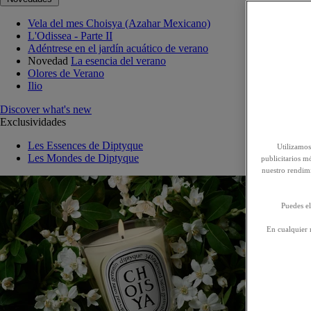
Vela del mes Choisya (Azahar Mexicano)
L'Odissea - Parte II
Adéntrese en el jardín acuático de verano
Novedad
La esencia del verano
Olores de Verano
Ilio
Discover what's new
Exclusividades
Les Essences de Diptyque
Utilizamos
Les Mondes de Diptyque
publicitarios mó
nuestro rendim
Puedes el
En cualquier 