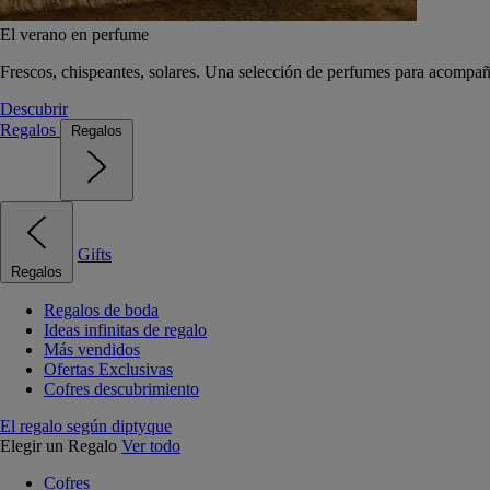
El verano en perfume
Frescos, chispeantes, solares. Una selección de perfumes para acompañ
Descubrir
Regalos
Regalos
Gifts
Regalos
Regalos de boda
Ideas infinitas de regalo
Más vendidos
Ofertas Exclusivas
Cofres descubrimiento
El regalo según diptyque
Elegir un Regalo
Ver todo
Cofres