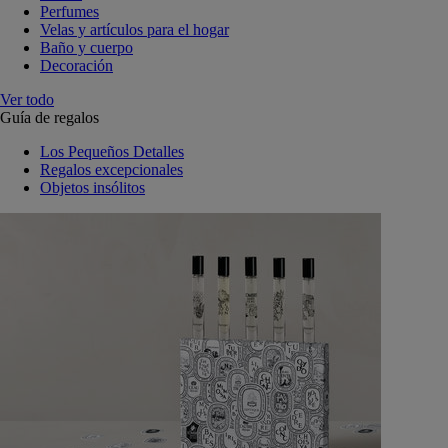
Perfumes
Velas y artículos para el hogar
Baño y cuerpo
Decoración
Ver todo
Guía de regalos
Los Pequeños Detalles
Regalos excepcionales
Objetos insólitos