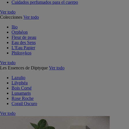
Cuidados perfumados para el cuerpo
Ver todo
Colecciones
Ver todo
Ilio
Orphéon
Fleur de peau
Eau des Sens
L'Eau Papier
Philosykos
Ver todo
Les Essences de Diptyque
Ver todo
Lazulio
Lilyphéa
Bois Corsé
Lunamaris
Rose Roche
Corail Oscuro
Ver todo