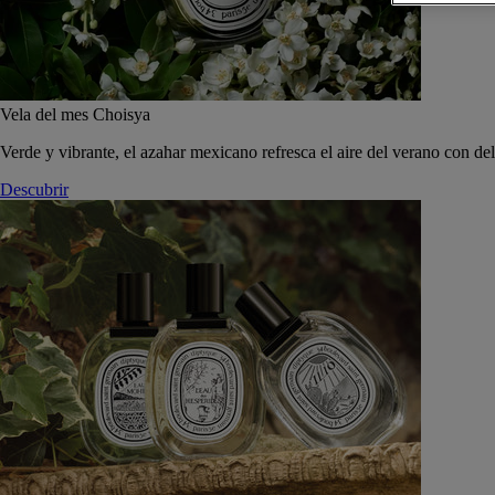
Vela del mes Choisya
Verde y vibrante, el azahar mexicano refresca el aire del verano con de
Descubrir