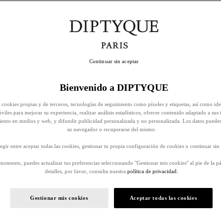
Continuar sin aceptar
Bienvenido a DIPTYQUE
 cookies propias y de terceros, tecnologías de seguimiento como píxeles y etiquetas, así como ide
viles para mejorar su experiencia, realizar análisis estadísticos, ofrecer contenido adaptado a sus 
iento en medios y web, y difundir publicidad personalizada y no personalizada. Los datos puede
su navegador o recuperarse del mismo.
egir entre aceptar todas las cookies, gestionar tu propia configuración de cookies o continuar sin 
momento, puedes actualizar tus preferencias seleccionando "Gestionar mis cookies" al pie de la p
detalles, por favor, consulta nuestra
política de privacidad.
Gestionar mis cookies
Aceptar todas las cookies