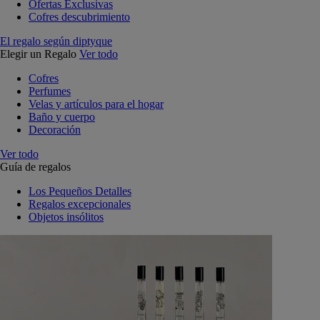
Ofertas Exclusivas
Cofres descubrimiento
El regalo según diptyque
Elegir un Regalo
Ver todo
Cofres
Perfumes
Velas y artículos para el hogar
Baño y cuerpo
Decoración
Ver todo
Guía de regalos
Los Pequeños Detalles
Regalos excepcionales
Objetos insólitos