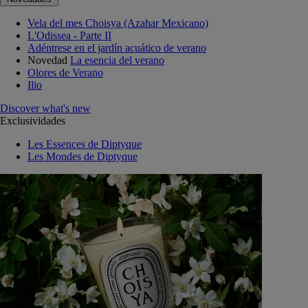
Vela del mes Choisya (Azahar Mexicano)
L'Odissea - Parte II
Adéntrese en el jardín acuático de verano
Novedad
La esencia del verano
Olores de Verano
Ilio
Discover what's new
Exclusividades
Les Essences de Diptyque
Les Mondes de Diptyque