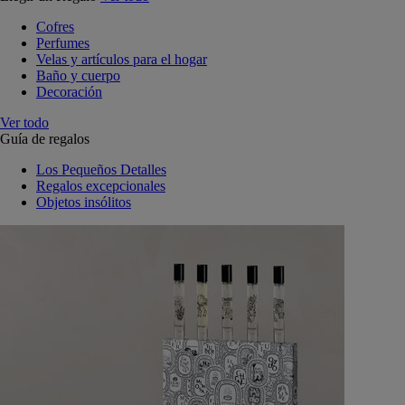
Cofres
Perfumes
Velas y artículos para el hogar
Baño y cuerpo
Decoración
Ver todo
Guía de regalos
Los Pequeños Detalles
Regalos excepcionales
Objetos insólitos