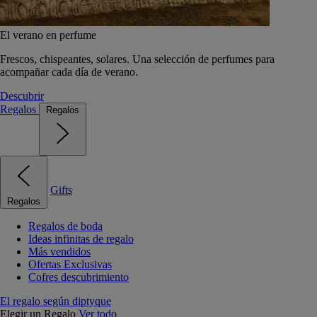
El verano en perfume
Frescos, chispeantes, solares. Una selección de perfumes para
acompañar cada día de verano.
Descubrir
Regalos
Regalos
Gifts
Regalos
Regalos de boda
Ideas infinitas de regalo
Más vendidos
Ofertas Exclusivas
Cofres descubrimiento
El regalo según diptyque
Elegir un Regalo
Ver todo