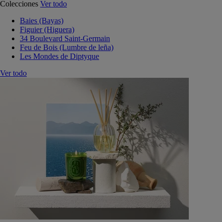
Colecciones
Ver todo
Baies (Bayas)
Figuier (Higuera)
34 Boulevard Saint-Germain
Feu de Bois (Lumbre de leña)
Les Mondes de Diptyque
Ver todo