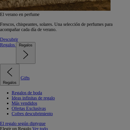
El verano en perfume
Frescos, chispeantes, solares. Una selección de perfumes para
acompañar cada día de verano.
Descubrir
Regalos
Regalos
Gifts
Regalos
Regalos de boda
Ideas infinitas de regalo
Más vendidos
Ofertas Exclusivas
Cofres descubrimiento
El regalo según diptyque
Elegir un Regalo
Ver todo