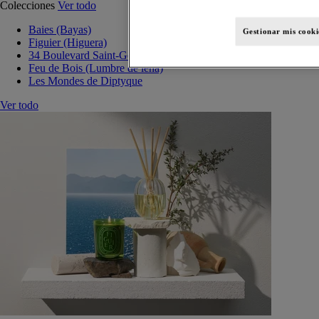
Colecciones
Ver todo
Baies (Bayas)
Gestionar mis cooki
Figuier (Higuera)
34 Boulevard Saint-Germain
Feu de Bois (Lumbre de leña)
Les Mondes de Diptyque
Ver todo