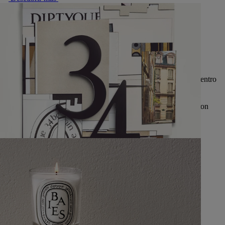
Saber hacer
Siempre guiado por su saber hacer, Diptyque promueve el encuentro
de los hombres y las materias primas a través de las cuales éstos
expresan su sensibilidad y su imaginación. Gestos de artistas y
artesanos que, desde sus orígenes, la Casa ha sabido valorar y con
quienes colabora una y otra vez.
Explorar
34 boulevard Saint-Germain – Paris 5e