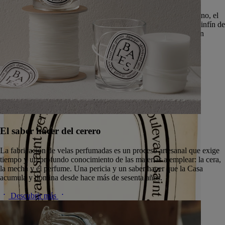
Cuna histórica de Diptyque, situada en el corazón del barrio latino, el
34 Boulevard Saint-Germain es una dirección marcada por un sinfín de
historias y un aliento de fantasía. Es el espacio de la imaginación
vagabunda.
Descubrir más
El saber hacer del cerero
La fabricación de velas perfumadas es un proceso artesanal que exige
tiempo y un profundo conocimiento de las materias a emplear: la cera,
la mecha y el perfume. Una pericia y un saber hacer que la Casa
acumula y domina desde hace más de sesenta años.
Descubrir más