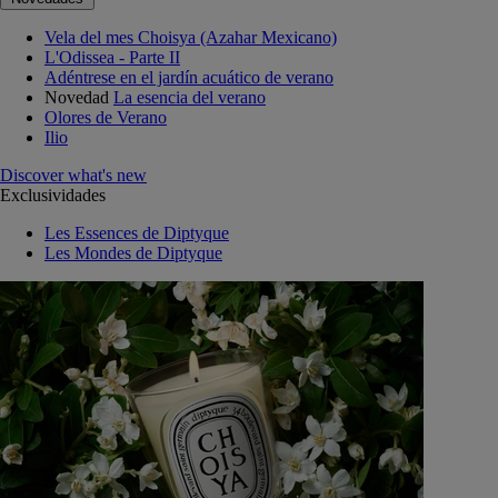
Vela del mes Choisya (Azahar Mexicano)
L'Odissea - Parte II
Adéntrese en el jardín acuático de verano
Novedad
La esencia del verano
Olores de Verano
Ilio
Discover what's new
Exclusividades
Les Essences de Diptyque
Les Mondes de Diptyque