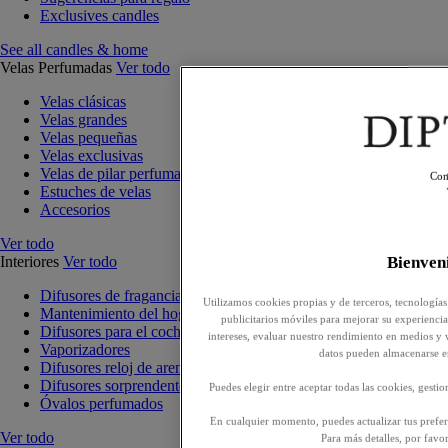
Exclusives candles
See all candles & home
Velas Perfumadas
Ver todo
Velas clásicas
Velas grandes
Velas pequeñas
Velas exclusivas
Velas de pilar perfumadas
Con
Estuches de velas
Accesorios
Ver todo
Interiores
Ver todo
Bienve
Difusores de fragancia para interiores
Utilizamos cookies propias y de terceros, tecnologías
Mantenimiento del hogar
publicitarios móviles para mejorar su experiencia,
Difusores para el coche
intereses, evaluar nuestro rendimiento en medios y 
Vaporizadores
datos pueden almacenarse e
Difusores reloj de arena
Difusores sorprendentes
Puedes elegir entre aceptar todas las cookies, gesti
Óvalos perfumados
En cualquier momento, puedes actualizar tus prefere
Ver todo
Para más detalles, por favo