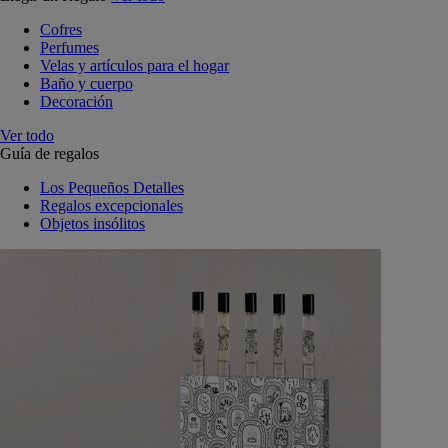
Cofres
Perfumes
Velas y artículos para el hogar
Baño y cuerpo
Decoración
Ver todo
Guía de regalos
Los Pequeños Detalles
Regalos excepcionales
Objetos insólitos