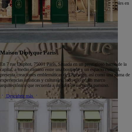
trabajando junto con algunas de las fábricas de vidrio más notables en
Francia y Europa, como el taller Nivyne, entre otros.
Descubrir más
Maison Diptyque Paris
En 7 rue Duphot, 75001 París. Situada en un prestigioso barrio de la
capital, a medio camino entre una boutique y un espacio cultural,
presenta creaciones emblemáticas de Diptyque, así como una gama de
experiencias artísticas y culturales, todo ello en un marco
arquitectónico que recuerda a un piso de un esteta parisino.
Descubrir más