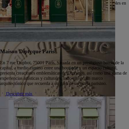
trabajando junto con algunas de las fábricas de vidrio más notables en
Francia y Europa, como el taller Nivyne, entre otros.
Descubrir más
Maison Diptyque Paris
En 7 rue Duphot, 75001 París. Situada en un prestigioso barrio de la
capital, a medio camino entre una boutique y un espacio cultural,
presenta creaciones emblemáticas de Diptyque, así como una gama de
experiencias artísticas y culturales, todo ello en un marco
arquitectónico que recuerda a un piso de un esteta parisino.
Descubrir más