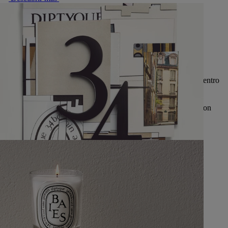
Saber hacer
Siempre guiado por su saber hacer, Diptyque promueve el encuentro
de los hombres y las materias primas a través de las cuales éstos
expresan su sensibilidad y su imaginación. Gestos de artistas y
artesanos que, desde sus orígenes, la Casa ha sabido valorar y con
quienes colabora una y otra vez.
Explorar
34 boulevard Saint-Germain – Paris 5e