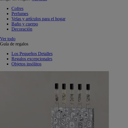
Cofres
Perfumes
Velas y artículos para el hogar
Baño y cuerpo
Decoración
Ver todo
Guía de regalos
Los Pequeños Detalles
Regalos excepcionales
Objetos insólitos