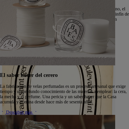
Cuna histórica de Diptyque, situada en el corazón del barrio latino, el
34 Boulevard Saint-Germain es una dirección marcada por un sinfín de
historias y un aliento de fantasía. Es el espacio de la imaginación
vagabunda.
Descubrir más
El saber hacer del cerero
La fabricación de velas perfumadas es un proceso artesanal que exige
tiempo y un profundo conocimiento de las materias a emplear: la cera,
la mecha y el perfume. Una pericia y un saber hacer que la Casa
acumula y domina desde hace más de sesenta años.
Descubrir más