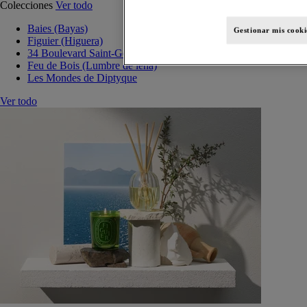
Colecciones
Ver todo
Baies (Bayas)
Gestionar mis cooki
Figuier (Higuera)
34 Boulevard Saint-Germain
Feu de Bois (Lumbre de leña)
Les Mondes de Diptyque
Ver todo