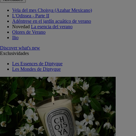
Vela del mes Choisya (Azahar Mexicano)
L'Odissea - Parte II
Adéntrese en el jardín acuático de verano
Novedad
La esencia del verano
Olores de Verano
Ilio
Discover what's new
Exclusividades
Les Essences de Diptyque
Les Mondes de Diptyque