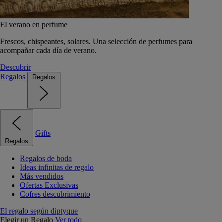
El verano en perfume
Frescos, chispeantes, solares. Una selección de perfumes para
acompañar cada día de verano.
Descubrir
Regalos
Regalos
Gifts
Regalos
Regalos de boda
Ideas infinitas de regalo
Más vendidos
Ofertas Exclusivas
Cofres descubrimiento
El regalo según diptyque
Elegir un Regalo
Ver todo