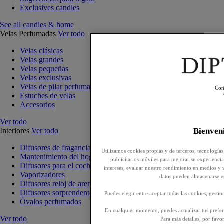
Exclusives candles
See all candles & home
Velas Perfumadas
Ver todo
Velas clásicas
Velas grandes
Velas pequeñas
Velas exclusivas
Velas de pilar perfumadas
Con
Estuches de velas
Accesorios
Ver todo
Interiores
Ver todo
Bienve
Difusores de fragancia para interiores
Utilizamos cookies propias y de terceros, tecnologías
Mantenimiento del hogar
publicitarios móviles para mejorar su experiencia,
Difusores para el coche
intereses, evaluar nuestro rendimiento en medios y 
Vaporizadores
datos pueden almacenarse e
Difusores reloj de arena
Difusores sorprendentes
Puedes elegir entre aceptar todas las cookies, gesti
Óvalos perfumados
En cualquier momento, puedes actualizar tus prefere
Ver todo
Para más detalles, por favo