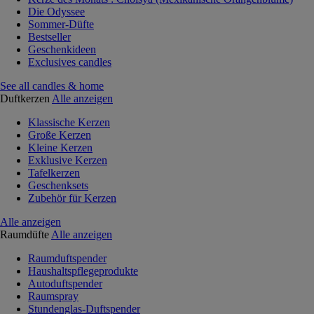
Die Odyssee
Sommer-Düfte
Bestseller
Geschenkideen
Exclusives candles
See all candles & home
Duftkerzen
Alle anzeigen
Klassische Kerzen
Große Kerzen
Kleine Kerzen
Exklusive Kerzen
Tafelkerzen
Geschenksets
Zubehör für Kerzen
Alle anzeigen
Raumdüfte
Alle anzeigen
Raumduftspender
Haushaltspflegeprodukte
Autoduftspender
Raumspray
Stundenglas-Duftspender