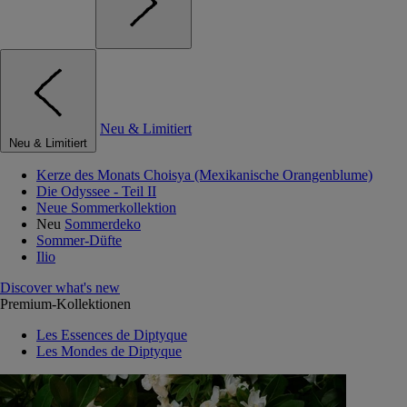
Neu & Limitiert
Neu & Limitiert
Kerze des Monats Choisya (Mexikanische Orangenblume)
Die Odyssee - Teil II
Neue Sommerkollektion
Neu
Sommerdeko
Sommer-Düfte
Ilio
Discover what's new
Premium-Kollektionen
Les Essences de Diptyque
Les Mondes de Diptyque