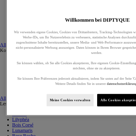
Exklusive Parfums
Eau de Parfum
Eau de Toilette
Willkommen bei DIPTYQUE
Cremeparfums
Haarparfum
Wir verwenden eigene Cookies, Cookies von Drittanbietern, Tracking-Technologien wi
Beduftete Körperpflege
Werbe-IDs, um Ihr Nutzererlebnis zu verbessern, statistische Analysen durchzufü
zugeschnittene Inhalte bereitzustellen, unsere Media- und Web-Performance auszuwer
Alle anzeigen
nicht-personalisierte Werbung anzuzeigen. Daten können in Ihrem Browser gespeiche
Kollektionen
Alle anzeigen
werden.
Ilio
Sie können wählen, ob Sie alle Cookies akzeptieren, Ihre eigenen Cookie-Einstellun
Orphéon
möchten, ohne sie zu akzeptieren.
Fleur de peau
Eau des Sens
Sie können Ihre Präferenzen jederzeit aktualisieren, indem Sie unten auf der Seite '
L'Eau Papier
Weitere Details finden Sie in unserer
datenschutzerklärun
Philosykos
Alle anzeigen
Meine Cookies verwalten
Alle Cookies akzeptie
Les Essences de Diptyque
Alle anzeigen
Lazulio
Lilyphéa
Bois Corsé
Lunamaris
Rose Roche