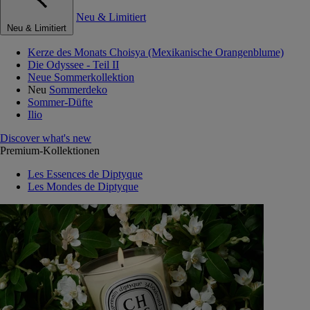
Neu & Limitiert
Neu & Limitiert
Kerze des Monats Choisya (Mexikanische Orangenblume)
Die Odyssee - Teil II
Neue Sommerkollektion
Neu
Sommerdeko
Sommer-Düfte
Ilio
Discover what's new
Premium-Kollektionen
Les Essences de Diptyque
Les Mondes de Diptyque