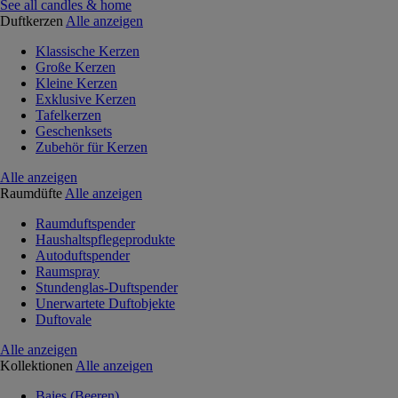
See all candles & home
Duftkerzen
Alle anzeigen
Klassische Kerzen
Große Kerzen
Kleine Kerzen
Exklusive Kerzen
Tafelkerzen
Geschenksets
Zubehör für Kerzen
Alle anzeigen
Raumdüfte
Alle anzeigen
Raumduftspender
Haushaltspflegeprodukte
Autoduftspender
Raumspray
Stundenglas-Duftspender
Unerwartete Duftobjekte
Duftovale
Alle anzeigen
Kollektionen
Alle anzeigen
Baies (Beeren)