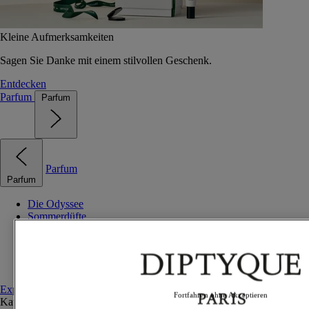
Kleine Aufmerksamkeiten
Sagen Sie Danke mit einem stilvollen Geschenk.
Entdecken
Parfum
Parfum
Parfum
Parfum
Die Odyssee
Sommerdüfte
Bestseller
Geschenkideen
Entdeckungs-Sets
Personalisiertes Set
Explore fragrances
Fortfahren ohne Akzeptieren
Kategorien
Alle anzeigen