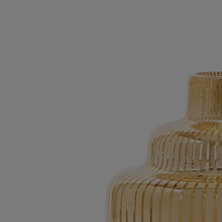
Leet entworfene Diptyque-Logo neu interpretiert und macht das
Windlicht zu einem Signatur-Accessoire. Durch die goldenen Streben
hindurch dringt das behagliche und festliche Licht der Kerze
verschwenderisch in den Raum.
Weniger lesen
Bestseller
Windlicht Pyramide Gold
Für klassische
Kerzen
Borosilikatglas
Dieses Windlicht wird in Italien in einer Glasbläser-Manufaktur i
hergestellt. Jedes Stück ist ein Unikat.
Mehr lesen
Mit dieser leuchtenden Pyramide wird das einst von Desmond Knox-
Leet entworfene Diptyque-Logo neu interpretiert und macht das
Windlicht zu einem Signatur-Accessoire. Durch die goldenen Streben
hindurch dringt das behagliche und festliche Licht der Kerze
verschwenderisch in den Raum.
Weniger lesen