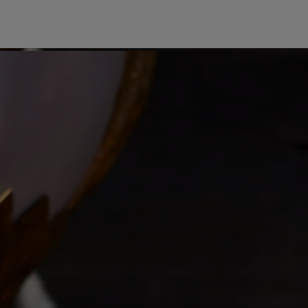
direkten Kontakt mit einer wertvollen Oberfläche.
- Außerhalb der Reichweite von Kindern, Haustieren und Textilien
aufbewahren.
Reinigungsanweisungen: mit einem angefeuchteten, weichen Tuch
reinigen.
Verpflichtungen
Handwerkskunst
Handgefertigt in einer italienischen Manufaktur.
Volle Transparenz
Möchten Sie mehr über unsere Partner und die Herkunft unserer
Rohstoffe erfahren?
Besuchen Sie unsere Transparenzplattform
Hergestellt in Italien
Dieses Objekt wurde in Italien gefertigt.