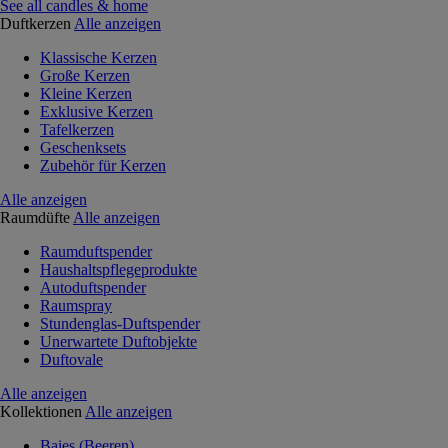
See all candles & home
Duftkerzen
Alle anzeigen
Klassische Kerzen
Große Kerzen
Kleine Kerzen
Exklusive Kerzen
Tafelkerzen
Geschenksets
Zubehör für Kerzen
Alle anzeigen
Raumdüfte
Alle anzeigen
Raumduftspender
Haushaltspflegeprodukte
Autoduftspender
Raumspray
Stundenglas-Duftspender
Unerwartete Duftobjekte
Duftovale
Alle anzeigen
Kollektionen
Alle anzeigen
Baies (Beeren)