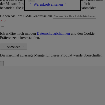
der Maison. Ihre Daten werden selbstverständlich vertraulich
Warenkorb ansehen
behandelt. Sie können sich jederzeit problemlos wieder abmelden.
Geben Sie Ihre E-Mail-Adresse ein
Ich erkläre mich mit den
Datenschutzrichtlinien
und den
Cookie-
Präferenzen
einverstanden.
Anmelden
Die maximal zulässige Menge für dieses Produkt wurde überschritten.
Windlicht Pyramide Gold
Für klassische
Kerzen
Borosilikatglas