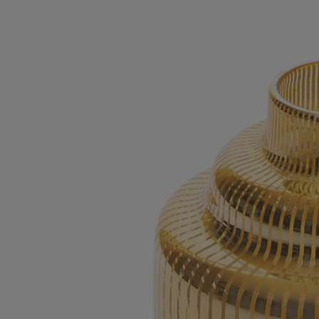
Anwendungshinweise
Um Sicherheit, Qualität und Langlebigkeit bei der Verwendung des
Windlichts zu gewährleisten, beachten Sie bitte die folgenden Regeln:
- Zünden Sie die Kerze nicht an, wenn weniger als 5 mm Wachs
verbleiben oder der Dochthalter sichtbar ist.
- Lassen Sie eine Kerze im Kerzenglas nicht länger als 4 Stunden am
Stück brennen.
- Lassen Sie eine brennende Kerze im Kerzenglas niemals
unbeaufsichtigt.
- Bewegen Sie das Windlicht niemals, wenn die Kerze brennt oder das
Wachs noch flüssig ist.
- Stellen Sie eine brennende Kerze nicht in die Zugluft oder direkt auf
eine empfindliche Oberfläche.
- Außerhalb der Reichweite von Kindern, Haustieren und Textilien
aufbewahren.
Reinigungshinweise: Reinigen Sie das Produkt mit einem leicht
angefeuchteten, weichen Tuch.
Eigenschaften