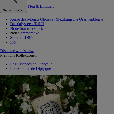
Neu & Limitiert
Neu & Limitiert
Kerze des Monats Choisya (Mexikanische Orangenblume)
Die Odyssee - Teil II
Neue Sommerkollektion
Neu
Sommerdeko
Sommer-Düfte
Ilio
Discover what's new
Premium-Kollektionen
Les Essences de Diptyque
Les Mondes de Diptyque