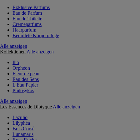
Exklusive Parfums
Eau de Parfum
Eau de Toilette
Cremeparfums
Haarparfum
Beduftete Körperpflege
Alle anzeigen
Kollektionen
Alle anzeigen
Ilio
Orphéon
Fleur de peau
Eau des Sens
L'Eau Papier
Philosykos
Alle anzeigen
Les Essences de Diptyque
Alle anzeigen
Lazulio
Lilyphéa
Bois Corsé
Lunamaris
Rose Roche