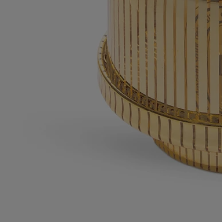
Für 190 g-Kerzen konzipiert
Materialien: Borosilikatglas
Gewicht: 370 g
Format: ø 11,5 cm / H 14,5 cm
Um Sicherheit, Qualität und Langlebigkeit bei der Verwendung des
Kerzenhalters zu gewährleisten, beachten Sie bitte die folgenden
Regeln:
- Zünden Sie die Kerze nicht an, wenn weniger als 5 mm Wachs übrig
sind oder wenn das Gestell, das den Docht stützt, sichtbar ist.
- Lassen Sie eine Kerze nicht länger als 4 Stunden am Stück im
Kerzenglas brennen.
- Lassen Sie eine brennende Kerze niemals unbeaufsichtigt im
Kerzenglas.
- Bewegen Sie den Kerzenhalter niemals, wenn die Kerze brennt oder
wenn das Wachs noch flüssig ist.
- Stellen Sie eine brennende Kerze nicht in einen Luftzug oder in