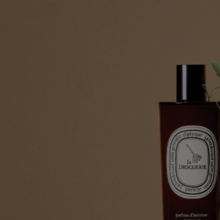
und Feintextilien, eine Spülbürste, ein Raumspray und eine
geruchsneutralisierende Kerze. Als Auftakt ...
Anwendungshinweise
Um den Duft länger zu bewahren, kann das Raumspray auch auf
Textilien wie Vorhänge, Bezüge und Kissen eingesetzt werden.
Inhaltsstoffe
Um die Kennzeichnungsrichtlinien zu entdecken,
klicken Sie hier.
Bitte beachten Sie: Die Inhaltsstofflisten der Diptyque-Produkte
werden regelmäßig aktualisiert. Bitte prüfen Sie vor der Anwendung
stets die auf der Produktverpackung angegebenen Inhaltsstoffe, um
sicherzustellen, dass diese für Ihre persönlichen Bedürfnisse geeignet
sind.
Verpflichtungen