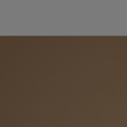
Verpflichtungen
Anwendungshinweise
Inhaltsstoffe
Geschichte
Im Schlaf- oder Wohnzimmer, im Bad oder im Flur ... Die Kreationen
von Diptyque verbreiten immer und überall eine zauberhafte und
poetische Atmosphäre.
Schritt für Schritt hat dieses Savoir-faire seinen Weg gefunden ... in die
Heime und in den Alltag.
Heute helfen Ihnen die Produkte der „La Droguerie“ von Diptyque bei
der Hausarbeit. Sie reinigen, verleihen Glanz, pflegen und polieren Ihr
Interieur. Ein wahres Vergnügen, immer wieder aufs Neue. Innovative
Haushaltspflegeprodukte, die Nachhaltigkeit mit Effizienz und zarten
Duft mit Ästhetik verbinden.
Das Sortiment umfasst ein Spülmittel, einen Universalreiniger, ein
Leder- und Holzpflegemittel, ein parfümiertes Keramik-Oval für Wolle