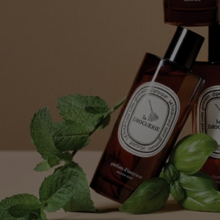
Hergestellt in Frankreich
Alle unsere Duft-Raumsprays sind Made in France.
Volle Transparenz
Möchten Sie mehr über unsere Partner und die Herkunft unserer
Rohstoffe erfahren?
Besuchen Sie unsere Transparenzplattform
Recyclinghinweise
Die Glasflasche und die Pappdose sind recycelbar. Bitte entsorgen Sie
diese in den entsprechenden Recyclingbehältern.