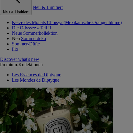
Neu & Limitiert
Neu & Limitiert
Kerze des Monats Choisya (Mexikanische Orangenblume)
Die Odyssee - Teil II
Neue Sommerkollektion
Neu
Sommerdeko
Sommer-Düfte
Ilio
Discover what's new
Premium-Kollektionen
Les Essences de Diptyque
Les Mondes de Diptyque