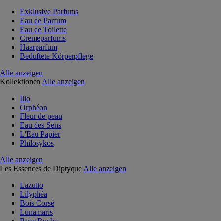
Exklusive Parfums
Eau de Parfum
Eau de Toilette
Cremeparfums
Haarparfum
Beduftete Körperpflege
Alle anzeigen
Kollektionen
Alle anzeigen
Ilio
Orphéon
Fleur de peau
Eau des Sens
L'Eau Papier
Philosykos
Alle anzeigen
Les Essences de Diptyque
Alle anzeigen
Lazulio
Lilyphéa
Bois Corsé
Lunamaris
Rose Roche