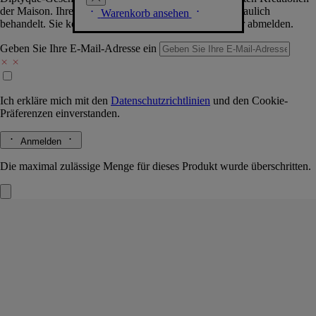
der Maison. Ihre Daten werden selbstverständlich vertraulich
Warenkorb ansehen
behandelt. Sie können sich jederzeit problemlos wieder abmelden.
Geben Sie Ihre E-Mail-Adresse ein
Ich erkläre mich mit den
Datenschutzrichtlinien
und den
Cookie-
Präferenzen
einverstanden.
Anmelden
Die maximal zulässige Menge für dieses Produkt wurde überschritten.
La Droguerie
Geruchsneutralisierendes
Raumspray mit Basilikum
Entfernt unangenehme Gerüche und parfümiert Innenräume.