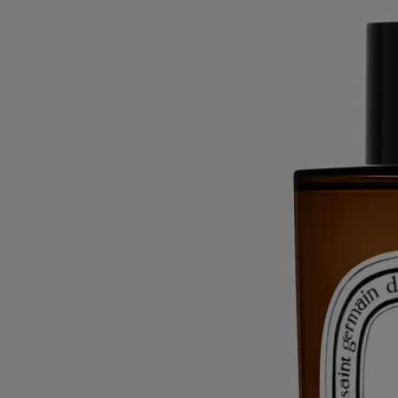
Mehr lesen
Eine Sprühdosis genügt, um Alltagsgerüche zu beseitigen und
stattdessen die Luft durch Akzente von Basilikum, Minze und
Tomatengrün zu erfrischen. Ein Duftbouquet, von dem man nicht
genug bekommen kann.
Weniger lesen
La Droguerie
Geruchsneutralisierendes
Raumspray mit Basilikum
Entfernt unangenehme Gerüche und parfümiert Innenräume.
Als ströme der Wohlgeruch eines Gemüsegartens durch ein offenes
Fenster herein. Die herrlichen Noten dieses Raumduftes verzaubern
alle Zimmer des Hauses.
Mehr lesen
Eine Sprühdosis genügt, um Alltagsgerüche zu beseitigen und
stattdessen die Luft durch Akzente von Basilikum, Minze und
Tomatengrün zu erfrischen. Ein Duftbouquet, von dem man nicht
genug bekommen kann.
Weniger lesen