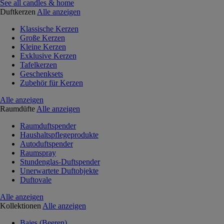
See all candles & home
Duftkerzen
Alle anzeigen
Klassische Kerzen
Große Kerzen
Kleine Kerzen
Exklusive Kerzen
Tafelkerzen
Geschenksets
Zubehör für Kerzen
Alle anzeigen
Raumdüfte
Alle anzeigen
Raumduftspender
Haushaltspflegeprodukte
Autoduftspender
Raumspray
Stundenglas-Duftspender
Unerwartete Duftobjekte
Duftovale
Alle anzeigen
Kollektionen
Alle anzeigen
Baies (Beeren)