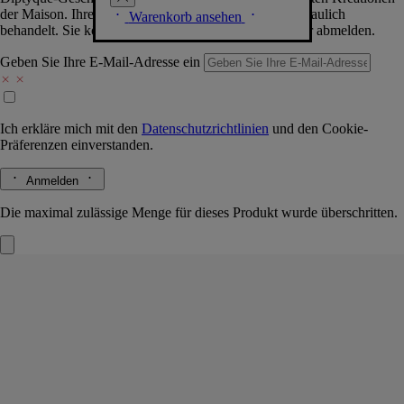
der Maison. Ihre Daten werden selbstverständlich vertraulich
Warenkorb ansehen
behandelt. Sie können sich jederzeit problemlos wieder abmelden.
Geben Sie Ihre E-Mail-Adresse ein
Ich erkläre mich mit den
Datenschutzrichtlinien
und den
Cookie-
Präferenzen
einverstanden.
Anmelden
Die maximal zulässige Menge für dieses Produkt wurde überschritten.
Tubéreuse (Tuberose)
Kleine Kerze
Das Herbarium der Blüten