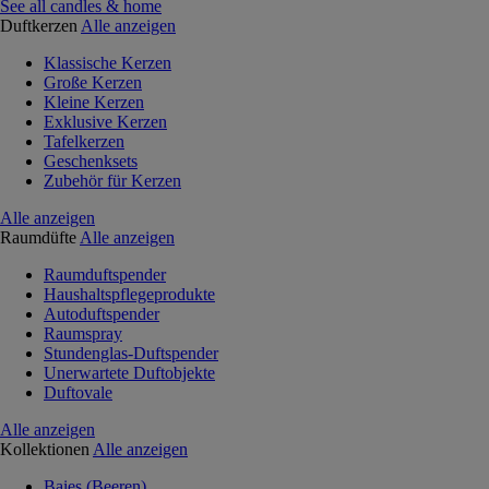
See all candles & home
Duftkerzen
Alle anzeigen
Klassische Kerzen
Große Kerzen
Kleine Kerzen
Exklusive Kerzen
Tafelkerzen
Geschenksets
Zubehör für Kerzen
Alle anzeigen
Raumdüfte
Alle anzeigen
Raumduftspender
Haushaltspflegeprodukte
Autoduftspender
Raumspray
Stundenglas-Duftspender
Unerwartete Duftobjekte
Duftovale
Alle anzeigen
Kollektionen
Alle anzeigen
Baies (Beeren)