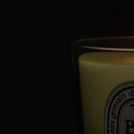
- Größe: Höhe 7cm; Durchmesser 6cm
Inhaltsstoffe
Klicken Sie hier, um die Kennzeichnungsrichtlinien zu entdecken.
Bitte beachten Sie: Die Inhaltsstofflisten der Diptyque Produkte
werden regelmäßig aktualisiert. Bitte überprüfen Sie vor dem
Gebrauch stets die auf der Produktverpackung angegebenen
Inhaltsstoffe, um sicherzustellen, dass diese für Ihre persönlichen
Bedürfnisse geeignet sind.
Verpflichtungen
Hergestellt in Frankreich
Alle unsere Kerzen sind Made in France.
Volle Transparenz
Möchten Sie mehr über unsere Partner und die Herkunft unserer
Rohstoffe erfahren?