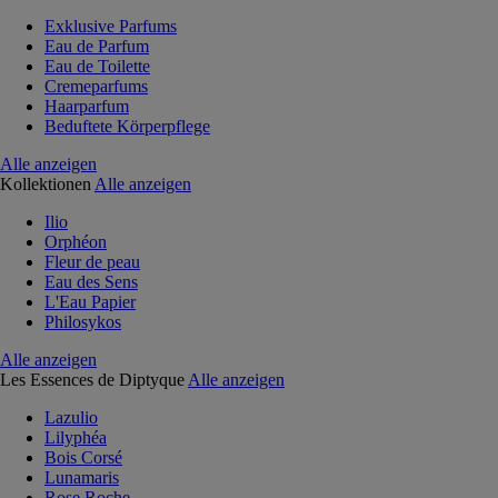
Exklusive Parfums
Eau de Parfum
Eau de Toilette
Cremeparfums
Haarparfum
Beduftete Körperpflege
Alle anzeigen
Kollektionen
Alle anzeigen
Ilio
Orphéon
Fleur de peau
Eau des Sens
L'Eau Papier
Philosykos
Alle anzeigen
Les Essences de Diptyque
Alle anzeigen
Lazulio
Lilyphéa
Bois Corsé
Lunamaris
Rose Roche