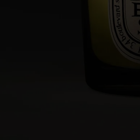
Besuchen Sie unsere Transparenzplattform
Wiederverwendbarer Artikel
Alle unsere Kerzengläser sind für eine lange Lebensdauer konzipiert
und können immer wieder verwendet werden. Nutzen Sie unser
Zubehör, um ihnen neues Leben einzuhauchen.
Recyclinghinweise
Das Glas und die Pappdose sind recycelbar. Bitte entsorgen Sie diese
in den dafür vorgesehenen Recyclingbehältern.