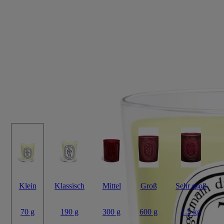
Tubéreuse (Tuberose)
Kleine Kerze
Das Herbarium der Blüten
Hoch oben auf ihrem langen, schlanken Stiel verbreitet die Tuberose
ihren betörenden und doch grünen, frischen Duft, der in einem kleinen
Gefäß eingefangen ist.
Mehr lesen
Die entzündete Kerze lädt dazu ein, die Fantasie bis zu den riesigen
Feldern Südindiens wandern zu lassen, wo die zarte weiße Blume
angebaut wird.
Weniger lesen
Klein
Klassisch
Mittel
Groß
Sehr groß
70 g
190 g
300 g
600 g
1.5 kg