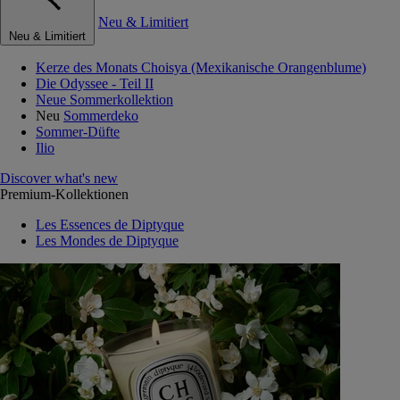
Neu & Limitiert
Neu & Limitiert
Kerze des Monats Choisya (Mexikanische Orangenblume)
Die Odyssee - Teil II
Neue Sommerkollektion
Neu
Sommerdeko
Sommer-Düfte
Ilio
Discover what's new
Premium-Kollektionen
Les Essences de Diptyque
Les Mondes de Diptyque