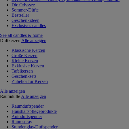
Die Odyssee
Sommer-Düfte
Bestseller
Geschenkideen
Exclusives candles
See all candles & home
Duftkerzen
Alle anzeigen
Klassische Kerzen
Große Kerzen
Kleine Kerzen
Exklusive Kerzen
Tafelkerzen
Geschenksets
Zubehör für Kerzen
Alle anzeigen
Raumdüfte
Alle anzeigen
Raumduftspender
Haushaltspflegeprodukte
Autoduftspender
Raumspray
Stundenglas-Duftspender