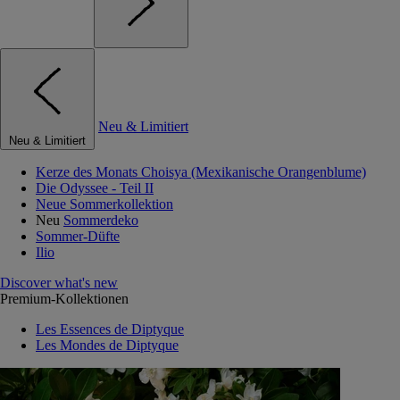
Neu & Limitiert
Neu & Limitiert
Kerze des Monats Choisya (Mexikanische Orangenblume)
Die Odyssee - Teil II
Neue Sommerkollektion
Neu
Sommerdeko
Sommer-Düfte
Ilio
Discover what's new
Premium-Kollektionen
Les Essences de Diptyque
Les Mondes de Diptyque