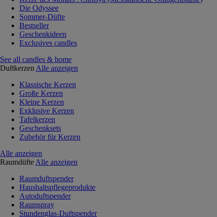
Die Odyssee
Sommer-Düfte
Bestseller
Geschenkideen
Exclusives candles
See all candles & home
Duftkerzen
Alle anzeigen
Klassische Kerzen
Große Kerzen
Kleine Kerzen
Exklusive Kerzen
Tafelkerzen
Geschenksets
Zubehör für Kerzen
Alle anzeigen
Raumdüfte
Alle anzeigen
Raumduftspender
Haushaltspflegeprodukte
Autoduftspender
Raumspray
Stundenglas-Duftspender