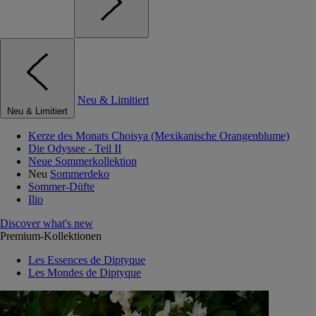
Neu & Limitiert
Neu & Limitiert
Kerze des Monats Choisya (Mexikanische Orangenblume)
Die Odyssee - Teil II
Neue Sommerkollektion
Neu
Sommerdeko
Sommer-Düfte
Ilio
Discover what's new
Premium-Kollektionen
Les Essences de Diptyque
Les Mondes de Diptyque