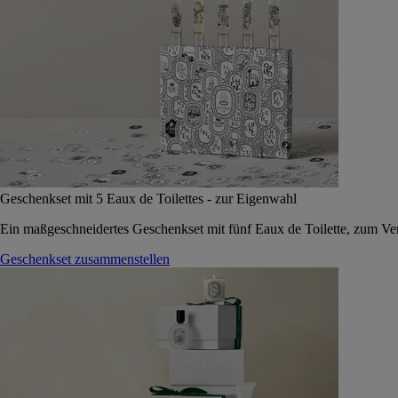
Geschenkset mit 5 Eaux de Toilettes - zur Eigenwahl
Ein maßgeschneidertes Geschenkset mit fünf Eaux de Toilette, zum Vers
Geschenkset zusammenstellen