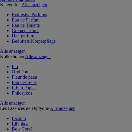
Kategorien
Alle anzeigen
Exklusive Parfums
Eau de Parfum
Eau de Toilette
Cremeparfums
Haarparfum
Beduftete Körperpflege
Alle anzeigen
Kollektionen
Alle anzeigen
Ilio
Orphéon
Fleur de peau
Eau des Sens
L'Eau Papier
Philosykos
Alle anzeigen
Les Essences de Diptyque
Alle anzeigen
Lazulio
Lilyphéa
Bois Corsé