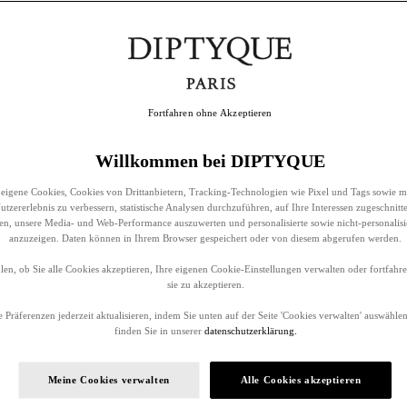
Fortfahren ohne Akzeptieren
Willkommen bei DIPTYQUE
eigene Cookies, Cookies von Drittanbietern, Tracking-Technologien wie Pixel und Tags sowie m
tzererlebnis zu verbessern, statistische Analysen durchzuführen, auf Ihre Interessen zugeschnitt
llen, unsere Media- und Web-Performance auszuwerten und personalisierte sowie nicht-personalis
anzuzeigen. Daten können in Ihrem Browser gespeichert oder von diesem abgerufen werden.
en, ob Sie alle Cookies akzeptieren, Ihre eigenen Cookie-Einstellungen verwalten oder fortfah
sie zu akzeptieren.
 Präferenzen jederzeit aktualisieren, indem Sie unten auf der Seite 'Cookies verwalten' auswählen
finden Sie in unserer
datenschutzerklärung.
Meine Cookies verwalten
Alle Cookies akzeptieren