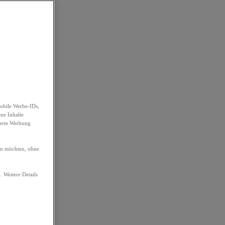
obile Werbe-IDs,
ene Inhalte
ierte Werbung
ren möchten, ohne
. Weitere Details