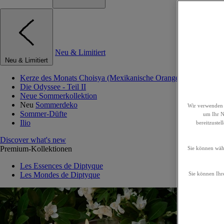
Neu & Limitiert
Neu & Limitiert
Kerze des Monats Choisya (Mexikanische Orangenblume)
Die Odyssee - Teil II
Neue Sommerkollektion
Neu
Sommerdeko
Wir verwenden 
Sommer-Düfte
um Ihr Nu
Ilio
bereitzuste
Discover what's new
Premium-Kollektionen
Sie können wähl
Les Essences de Diptyque
Les Mondes de Diptyque
Sie können Ihre