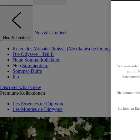
Neu & Limitiert
Neu & Limitiert
Kerze des Monats Choisya (Mexikanische Orangenblume)
Die Odyssee - Teil II
Neue Sommerkollektion
Neu
Sommerdeko
Wir verwenden 
Sommer-Düfte
um Ihr Nu
Ilio
bereitzuste
Discover what's new
Premium-Kollektionen
Sie können wähl
Les Essences de Diptyque
Les Mondes de Diptyque
Sie können Ihre