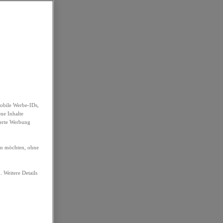
obile Werbe-IDs,
ene Inhalte
ierte Werbung
ren möchten, ohne
. Weitere Details