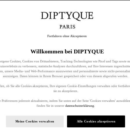
Fortfahren ohne Akzeptieren
Willkommen bei DIPTYQUE
eigene Cookies, Cookies von Drittanbietern, Tracking-Technologien wie Pixel und Tags sowie m
tzererlebnis zu verbessern, statistische Analysen durchzuführen, auf Ihre Interessen zugeschnitt
llen, unsere Media- und Web-Performance auszuwerten und personalisierte sowie nicht-personalis
anzuzeigen. Daten können in Ihrem Browser gespeichert oder von diesem abgerufen werden.
en, ob Sie alle Cookies akzeptieren, Ihre eigenen Cookie-Einstellungen verwalten oder fortfah
sie zu akzeptieren.
 Präferenzen jederzeit aktualisieren, indem Sie unten auf der Seite 'Cookies verwalten' auswählen
finden Sie in unserer
datenschutzerklärung.
Meine Cookies verwalten
Alle Cookies akzeptieren