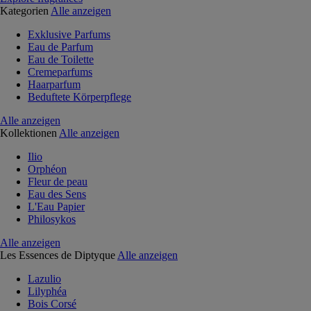
Kategorien
Alle anzeigen
Exklusive Parfums
Eau de Parfum
Eau de Toilette
Cremeparfums
Haarparfum
Beduftete Körperpflege
Alle anzeigen
Kollektionen
Alle anzeigen
Ilio
Orphéon
Fleur de peau
Eau des Sens
L'Eau Papier
Philosykos
Alle anzeigen
Les Essences de Diptyque
Alle anzeigen
Lazulio
Lilyphéa
Bois Corsé