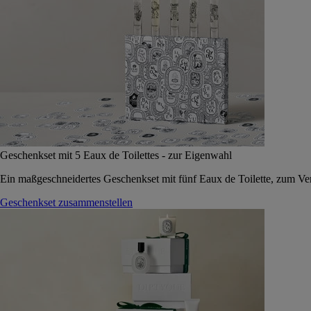
Geschenkset mit 5 Eaux de Toilettes - zur Eigenwahl
Ein maßgeschneidertes Geschenkset mit fünf Eaux de Toilette, zum Vers
Geschenkset zusammenstellen