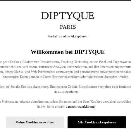
Fortfahren ohne Akzeptieren
Willkommen bei DIPTYQUE
eigene Cookies, Cookies von Drittanbietern, Tracking-Technologien wie Pixel und Tags sowie m
tzererlebnis zu verbessern, statistische Analysen durchzuführen, auf Ihre Interessen zugeschnitt
llen, unsere Media- und Web-Performance auszuwerten und personalisierte sowie nicht-personalis
anzuzeigen. Daten können in Ihrem Browser gespeichert oder von diesem abgerufen werden.
en, ob Sie alle Cookies akzeptieren, Ihre eigenen Cookie-Einstellungen verwalten oder fortfah
sie zu akzeptieren.
 Präferenzen jederzeit aktualisieren, indem Sie unten auf der Seite 'Cookies verwalten' auswählen
finden Sie in unserer
datenschutzerklärung.
Meine Cookies verwalten
Alle Cookies akzeptieren