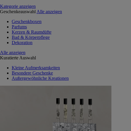
Kategorie anzeigen
Geschenkeauswahl
Alle anzeigen
Geschenkboxen
Parfums
Kerzen & Raumdüfte
Bad & Körperpflege
Dekoration
Alle anzeigen
Kuratierte Auswahl
Kleine Aufmerksamkeiten
Besondere Geschenke
Außergewöhnliche Kreationen