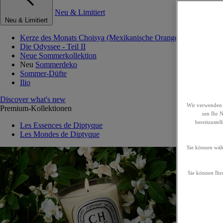
Neu & Limitiert
Neu & Limitiert
Kerze des Monats Choisya (Mexikanische Orangenblume)
Die Odyssee - Teil II
Neue Sommerkollektion
Neu
Sommerdeko
Sommer-Düfte
Ilio
Discover what's new
Wir verwenden 
Premium-Kollektionen
um Ihr Nu
bereitzuste
Les Essences de Diptyque
Les Mondes de Diptyque
Sie können wähl
Sie können Ihre