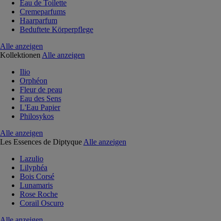
Eau de Toilette
Cremeparfums
Haarparfum
Beduftete Körperpflege
Alle anzeigen
Kollektionen
Alle anzeigen
Ilio
Orphéon
Fleur de peau
Eau des Sens
L'Eau Papier
Philosykos
Alle anzeigen
Les Essences de Diptyque
Alle anzeigen
Lazulio
Lilyphéa
Bois Corsé
Lunamaris
Rose Roche
Corail Oscuro
Alle anzeigen