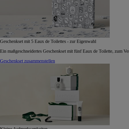
Geschenkset mit 5 Eaux de Toilettes - zur Eigenwahl
Ein maßgeschneidertes Geschenkset mit fünf Eaux de Toilette, zum Vers
Geschenkset zusammenstellen
Kleine Aufmerksamkeiten