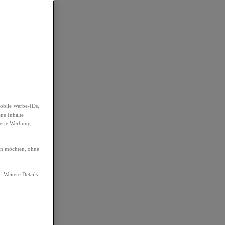
obile Werbe-IDs,
ene Inhalte
ierte Werbung
ren möchten, ohne
. Weitere Details