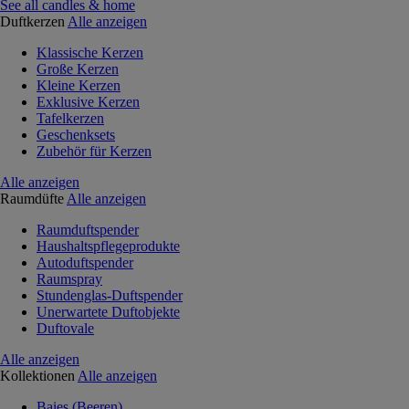
See all candles & home
Duftkerzen
Alle anzeigen
Klassische Kerzen
Große Kerzen
Kleine Kerzen
Exklusive Kerzen
Tafelkerzen
Geschenksets
Zubehör für Kerzen
Alle anzeigen
Raumdüfte
Alle anzeigen
Raumduftspender
Haushaltspflegeprodukte
Autoduftspender
Raumspray
Stundenglas-Duftspender
Unerwartete Duftobjekte
Duftovale
Alle anzeigen
Kollektionen
Alle anzeigen
Baies (Beeren)