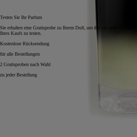
In den Warenkorb
200 €
Testen Sie Ihr Parfum
Sie erhalten eine Gra
Ihres Kaufs zu testen.
ung
Wahl
Made in France.
Geschichte
Verpflichtungen
Inhaltsstoffe