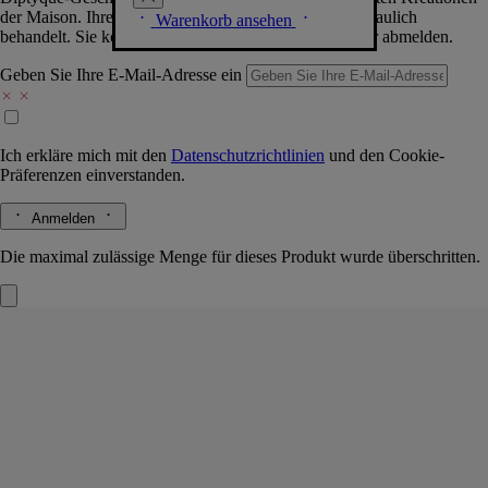
der Maison. Ihre Daten werden selbstverständlich vertraulich
Warenkorb ansehen
behandelt. Sie können sich jederzeit problemlos wieder abmelden.
Geben Sie Ihre E-Mail-Adresse ein
Ich erkläre mich mit den
Datenschutzrichtlinien
und den
Cookie-
Präferenzen
einverstanden.
Anmelden
Die maximal zulässige Menge für dieses Produkt wurde überschritten.
34 Boulevard Saint Germain
Eau de
Parfum
Sandelholz, Vanille, rosa Pfeffer