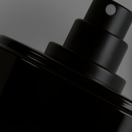
Verpflichtungen
Hergestellt in Frankreich
Alle unsere Parfums sind Made in France
Recyclinghinweise
Die Glasflasche und die Pappdose sind recycelbar. Bitte entsorgen Sie
diese in den entsprechenden Recyclingbehältern.