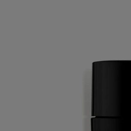
Kaleidoskop. Eine freie und kreative Lebensart.
Weniger lesen
34 Boulevard Saint Germain
Eau de
Parfum
Sandelholz, Vanille, rosa Pfeffer
Als gäbe es nur dies eine ... Das Flaggschiff der Maison ist ein Eau de
Parfum, das in seiner Duftaura mehr als nur die Noten von Rosen,
Gewürzen und Amber ausdrückt.
Mehr lesen
Die ganze Seele der Boutique in der Nr. 34 des Boulevard Saint-
Germain entströmt dem Flakon. Ein komplexes olfaktorisches
Kaleidoskop. Eine freie und kreative Lebensart.
Weniger lesen
75 ml