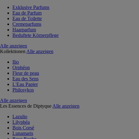
Exklusive Parfums
Eau de Parfum
Eau de Toilette
Cremeparfums
Haarparfum
Beduftete Körperpflege
Alle anzeigen
Kollektionen
Alle anzeigen
Ilio
Orphéon
Fleur de peau
Eau des Sens
L'Eau Papier
Philosykos
Alle anzeigen
Les Essences de Diptyque
Alle anzeigen
Lazulio
Lilyphéa
Bois Corsé
Lunamaris
Rose Roche