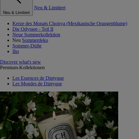
Neu & Limitiert
Neu & Limitiert
Kerze des Monats Choisya (Mexikanische Orangenblume)
Die Odyssee - Teil II
Neue Sommerkollektion
Neu
Sommerdeko
Sommer-Düfte
Ilio
Discover what's new
Premium-Kollektionen
Les Essences de Diptyque
Les Mondes de Diptyque