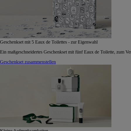
Geschenkset mit 5 Eaux de Toilettes - zur Eigenwahl
Ein maßgeschneidertes Geschenkset mit fünf Eaux de Toilette, zum Vers
Geschenkset zusammenstellen
Kleine Aufmerksamkeiten