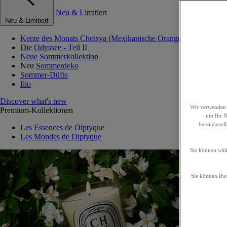
Neu & Limitiert
Neu & Limitiert
Kerze des Monats Choisya (Mexikanische Orangenblume)
Die Odyssee - Teil II
Neue Sommerkollektion
Neu
Sommerdeko
Sommer-Düfte
Ilio
Discover what's new
Wir verwenden 
Premium-Kollektionen
um Ihr Nu
bereitzuste
Les Essences de Diptyque
Les Mondes de Diptyque
Sie können wähl
Sie können Ihre