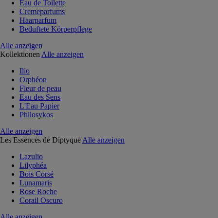
Eau de Toilette
Cremeparfums
Haarparfum
Beduftete Körperpflege
Alle anzeigen
Kollektionen
Alle anzeigen
Ilio
Orphéon
Fleur de peau
Eau des Sens
L'Eau Papier
Philosykos
Alle anzeigen
Les Essences de Diptyque
Alle anzeigen
Lazulio
Lilyphéa
Bois Corsé
Lunamaris
Rose Roche
Corail Oscuro
Alle anzeigen