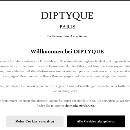
Fortfahren ohne Akzeptieren
Willkommen bei DIPTYQUE
eigene Cookies, Cookies von Drittanbietern, Tracking-Technologien wie Pixel und Tags sowie m
tzererlebnis zu verbessern, statistische Analysen durchzuführen, auf Ihre Interessen zugeschnitt
llen, unsere Media- und Web-Performance auszuwerten und personalisierte sowie nicht-personalis
anzuzeigen. Daten können in Ihrem Browser gespeichert oder von diesem abgerufen werden.
en, ob Sie alle Cookies akzeptieren, Ihre eigenen Cookie-Einstellungen verwalten oder fortfah
sie zu akzeptieren.
 Präferenzen jederzeit aktualisieren, indem Sie unten auf der Seite 'Cookies verwalten' auswählen
finden Sie in unserer
datenschutzerklärung.
Meine Cookies verwalten
Alle Cookies akzeptieren