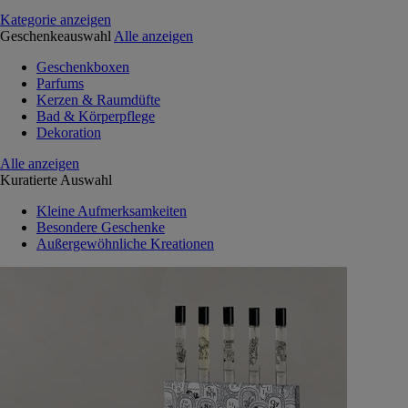
Kategorie anzeigen
Geschenkeauswahl
Alle anzeigen
Geschenkboxen
Parfums
Kerzen & Raumdüfte
Bad & Körperpflege
Dekoration
Alle anzeigen
Kuratierte Auswahl
Kleine Aufmerksamkeiten
Besondere Geschenke
Außergewöhnliche Kreationen