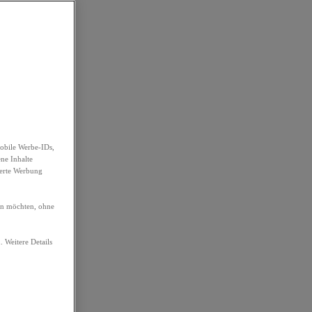
obile Werbe-IDs,
ene Inhalte
ierte Werbung
ren möchten, ohne
. Weitere Details