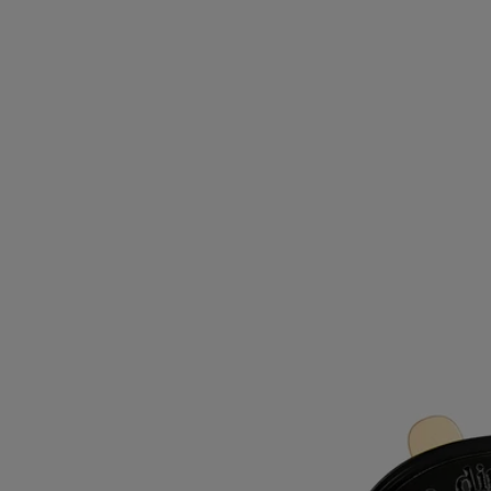
Mehr lesen
Dabei verweben sich die grünen und frischen Noten von gerade
gepflückten schwarzen Johannisbeeren mit den kräftigen
Floralakzenten der Rose.
Weniger lesen
Nachfüllbar
Baies (Beeren)
Autoduftspender und
Einsatz
Das Herbarium der Früchte
Es genügt, ihn am Belüftungsgitter zu befestigen, um die frischen, süß-
säuerlichen Noten von schwarzen Johannisbeeren, gemischt mit
blumigen Rosenakzenten, zu verströmen.
Mehr lesen
Dabei verweben sich die grünen und frischen Noten von gerade
gepflückten schwarzen Johannisbeeren mit den kräftigen
Floralakzenten der Rose.
Weniger lesen