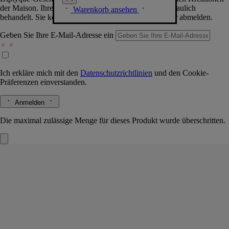
der Maison. Ihre Daten werden selbstverständlich vertraulich
Warenkorb ansehen
behandelt. Sie können sich jederzeit problemlos wieder abmelden.
Geben Sie Ihre E-Mail-Adresse ein
Ich erkläre mich mit den
Datenschutzrichtlinien
und den
Cookie-
Präferenzen
einverstanden.
Anmelden
Die maximal zulässige Menge für dieses Produkt wurde überschritten.
Baies (Beeren)
Autoduftspender und
Einsatz
Das Herbarium der Früchte