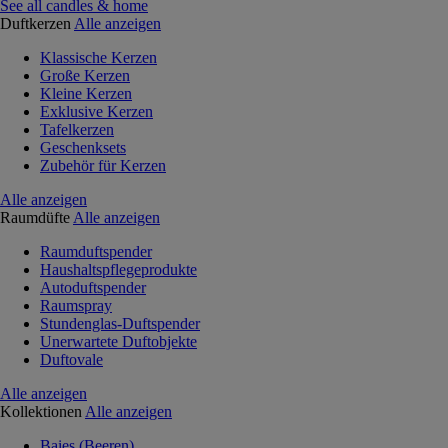
See all candles & home
Duftkerzen
Alle anzeigen
Klassische Kerzen
Große Kerzen
Kleine Kerzen
Exklusive Kerzen
Tafelkerzen
Geschenksets
Zubehör für Kerzen
Alle anzeigen
Raumdüfte
Alle anzeigen
Raumduftspender
Haushaltspflegeprodukte
Autoduftspender
Raumspray
Stundenglas-Duftspender
Unerwartete Duftobjekte
Duftovale
Alle anzeigen
Kollektionen
Alle anzeigen
Baies (Beeren)