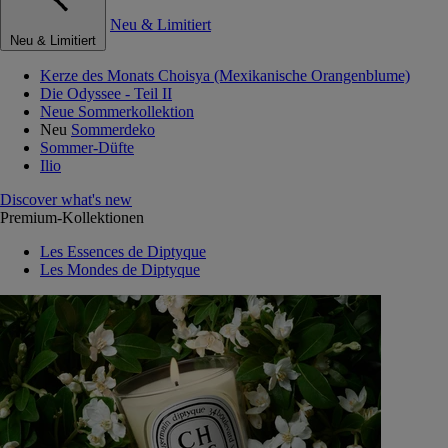
Neu & Limitiert
Neu & Limitiert
Kerze des Monats Choisya (Mexikanische Orangenblume)
Die Odyssee - Teil II
Neue Sommerkollektion
Neu
Sommerdeko
Sommer-Düfte
Ilio
Discover what's new
Premium-Kollektionen
Les Essences de Diptyque
Les Mondes de Diptyque