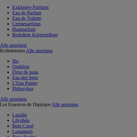
Exklusive Parfums
Eau de Parfum
Eau de Toilette
Cremeparfums
Haarparfum
Beduftete Körperpflege
Alle anzeigen
Kollektionen
Alle anzeigen
Ilio
Orphéon
Fleur de peau
Eau des Sens
L'Eau Papier
Philosykos
Alle anzeigen
Les Essences de Diptyque
Alle anzeigen
Lazulio
Lilyphéa
Bois Corsé
Lunamaris
Rose Roche