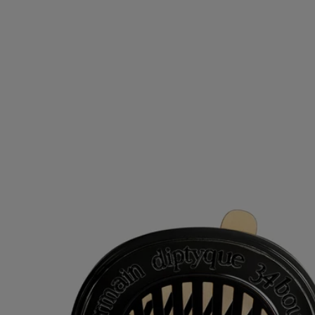
sofern der Beutel nach Gebrauch ordnungsgemäß verschlossen wird.
- Das Produkt ist nach dem Öffnen im luftdichten Beutel 18 Monate
haltbar.
- 40 Stunden durchgehende Nutzungsdauer.
- Maße: Höhe 7,4 cm; Breite 5,9 cm
Inhaltsstoffe
Um die Kennzeichnungsrichtlinien zu entdecken,
klicken Sie hier
.
Bitte beachten Sie: Die Inhaltsstofflisten der Diptyque Produkte
werden regelmäßig aktualisiert. Bitte überprüfen Sie vor der
Anwendung immer die auf der Produktverpackung angegebenen
Inhaltsstoffe, um sicherzustellen, dass sie für Ihre persönlichen
Bedürfnisse geeignet sind.
Verpflichtungen
Nachfüllbarer Artikel
Unsere Autoduftspender können mit dem Parfum Ihrer Wahl