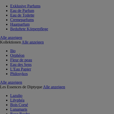
Exklusive Parfums
Eau de Parfum
Eau de Toilette
Cremeparfums
Haarparfum
Beduftete Körperpflege
Alle anzeigen
Kollektionen
Alle anzeigen
Ilio
Orphéon
Fleur de peau
Eau des Sens
L'Eau Papier
Philosykos
Alle anzeigen
Les Essences de Diptyque
Alle anzeigen
Lazulio
Lilyphéa
Bois Corsé
Lunamaris
Rose Roche