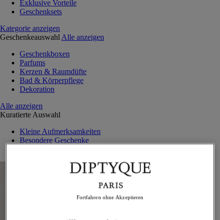
Exklusive Vorteile
Geschenksets
Kategorie anzeigen
Geschenkeauswahl
Alle anzeigen
Geschenkboxen
Parfums
Kerzen & Raumdüfte
Bad & Körperpflege
Dekoration
Alle anzeigen
Kuratierte Auswahl
Kleine Aufmerksamkeiten
Besondere Geschenke
Außergewöhnliche Kreationen
Fortfahren ohne Akzeptieren