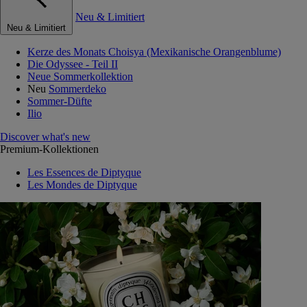
Neu & Limitiert
Neu & Limitiert
Kerze des Monats Choisya (Mexikanische Orangenblume)
Die Odyssee - Teil II
Neue Sommerkollektion
Neu
Sommerdeko
Sommer-Düfte
Ilio
Discover what's new
Premium-Kollektionen
Les Essences de Diptyque
Les Mondes de Diptyque