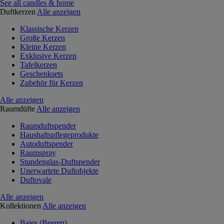
See all candles & home
Duftkerzen
Alle anzeigen
Klassische Kerzen
Große Kerzen
Kleine Kerzen
Exklusive Kerzen
Tafelkerzen
Geschenksets
Zubehör für Kerzen
Alle anzeigen
Raumdüfte
Alle anzeigen
Raumduftspender
Haushaltspflegeprodukte
Autoduftspender
Raumspray
Stundenglas-Duftspender
Unerwartete Duftobjekte
Duftovale
Alle anzeigen
Kollektionen
Alle anzeigen
Baies (Beeren)