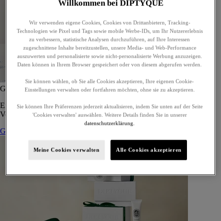
Willkommen bei DIPTYQUE
Wir verwenden eigene Cookies, Cookies von Drittanbietern, Tracking-
Technologien wie Pixel und Tags sowie mobile Werbe-IDs, um Ihr Nutzererlebnis
zu verbessern, statistische Analysen durchzuführen, auf Ihre Interessen
zugeschnittene Inhalte bereitzustellen, unsere Media- und Web-Performance
auszuwerten und personalisierte sowie nicht-personalisierte Werbung anzuzeigen.
Daten können in Ihrem Browser gespeichert oder von diesem abgerufen werden.
Sie können wählen, ob Sie alle Cookies akzeptieren, Ihre eigenen Cookie-
Geschenkset mit 5 Eaux de Toilettes - zur Eigenwahl
Einstellungen verwalten oder fortfahren möchten, ohne sie zu akzeptieren.
Ein maßgeschneidertes Geschenkset mit fünf Eaux de Toilette, zum
Sie können Ihre Präferenzen jederzeit aktualisieren, indem Sie unten auf der Seite
Verschenken oder für sich selbst.
'Cookies verwalten' auswählen. Weitere Details finden Sie in unserer
datenschutzerklärung.
Geschenkset zusammenstellen
Meine Cookies verwalten
Alle Cookies akzeptieren