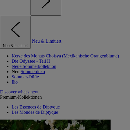
Neu & Limitiert
Neu & Limitiert
Kerze des Monats Choisya (Mexikanische Orangenblume)
Die Odyssee - Teil II
Neue Sommerkollektion
Neu
Sommerdeko
Sommer-Düfte
Ilio
Discover what's new
Premium-Kollektionen
Les Essences de Diptyque
Les Mondes de Diptyque