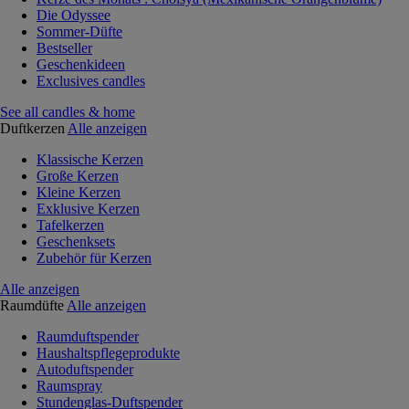
Die Odyssee
Sommer-Düfte
Bestseller
Geschenkideen
Exclusives candles
See all candles & home
Duftkerzen
Alle anzeigen
Klassische Kerzen
Große Kerzen
Kleine Kerzen
Exklusive Kerzen
Tafelkerzen
Geschenksets
Zubehör für Kerzen
Alle anzeigen
Raumdüfte
Alle anzeigen
Raumduftspender
Haushaltspflegeprodukte
Autoduftspender
Raumspray
Stundenglas-Duftspender