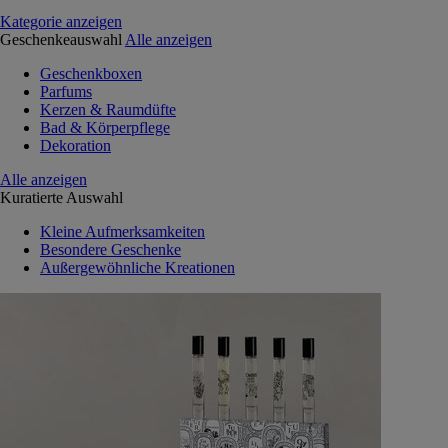
Kategorie anzeigen
Geschenkeauswahl
Alle anzeigen
Geschenkboxen
Parfums
Kerzen & Raumdüfte
Bad & Körperpflege
Dekoration
Alle anzeigen
Kuratierte Auswahl
Kleine Aufmerksamkeiten
Besondere Geschenke
Außergewöhnliche Kreationen