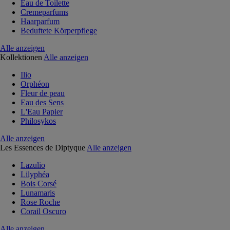
Eau de Toilette
Cremeparfums
Haarparfum
Beduftete Körperpflege
Alle anzeigen
Kollektionen
Alle anzeigen
Ilio
Orphéon
Fleur de peau
Eau des Sens
L'Eau Papier
Philosykos
Alle anzeigen
Les Essences de Diptyque
Alle anzeigen
Lazulio
Lilyphéa
Bois Corsé
Lunamaris
Rose Roche
Corail Oscuro
Alle anzeigen