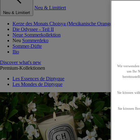
Neu & Limitiert
Neu & Limitiert
Kerze des Monats Choisya (Mexikanische Orangenblume)
Die Odyssee - Teil II
Neue Sommerkollektion
Neu
Sommerdeko
Sommer-Düfte
Ilio
Discover what's new
Wir verwenden 
Premium-Kollektionen
um Ihr Nu
bereitzuste
Les Essences de Diptyque
Les Mondes de Diptyque
Sie können wähl
Sie können Ihre