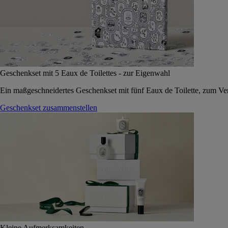
Geschenkset mit 5 Eaux de Toilettes - zur Eigenwahl
Ein maßgeschneidertes Geschenkset mit fünf Eaux de Toilette, zum Vers
Geschenkset zusammenstellen
Kleine Aufmerksamkeiten