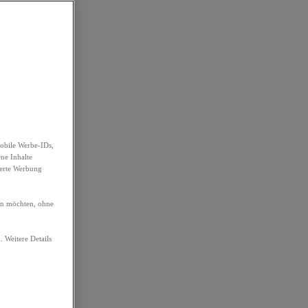
obile Werbe-IDs,
ene Inhalte
ierte Werbung
ren möchten, ohne
. Weitere Details