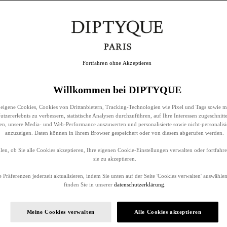
Fortfahren ohne Akzeptieren
Willkommen bei DIPTYQUE
eigene Cookies, Cookies von Drittanbietern, Tracking-Technologien wie Pixel und Tags sowie m
tzererlebnis zu verbessern, statistische Analysen durchzuführen, auf Ihre Interessen zugeschnitt
llen, unsere Media- und Web-Performance auszuwerten und personalisierte sowie nicht-personalis
anzuzeigen. Daten können in Ihrem Browser gespeichert oder von diesem abgerufen werden.
en, ob Sie alle Cookies akzeptieren, Ihre eigenen Cookie-Einstellungen verwalten oder fortfah
sie zu akzeptieren.
 Präferenzen jederzeit aktualisieren, indem Sie unten auf der Seite 'Cookies verwalten' auswählen
finden Sie in unserer
datenschutzerklärung.
Meine Cookies verwalten
Alle Cookies akzeptieren