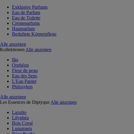
Exklusive Parfums
Eau de Parfum
Eau de Toilette
Cremeparfums
Haarparfum
Beduftete Körperpflege
Alle anzeigen
Kollektionen
Alle anzeigen
Ilio
Orphéon
Fleur de peau
Eau des Sens
L'Eau Papier
Philosykos
Alle anzeigen
Les Essences de Diptyque
Alle anzeigen
Lazulio
Lilyphéa
Bois Corsé
Lunamaris
Rose Roche