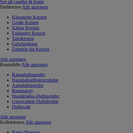
See all candles & home
Duftkerzen
Alle anzeigen
Klassische Kerzen
Große Kerzen
Kleine Kerzen
Exklusive Kerzen
Tafelkerzen
Geschenksets
Zubehör für Kerzen
Alle anzeigen
Raumdüfte
Alle anzeigen
Raumduftspender
Haushaltspflegeprodukte
Autoduftspender
Raumspray
Stundenglas-Duftspender
Unerwartete Duftobjekte
Duftovale
Alle anzeigen
Kollektionen
Alle anzeigen
Baies (Beeren)