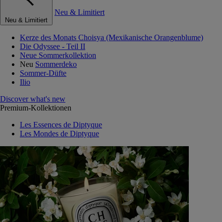
Neu & Limitiert
Neu & Limitiert
Kerze des Monats Choisya (Mexikanische Orangenblume)
Die Odyssee - Teil II
Neue Sommerkollektion
Neu
Sommerdeko
Sommer-Düfte
Ilio
Discover what's new
Premium-Kollektionen
Les Essences de Diptyque
Les Mondes de Diptyque