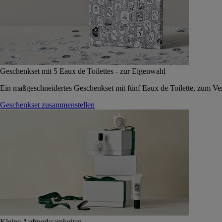
Geschenkset mit 5 Eaux de Toilettes - zur Eigenwahl
Ein maßgeschneidertes Geschenkset mit fünf Eaux de Toilette, zum Vers
Geschenkset zusammenstellen
Kleine Aufmerksamkeiten