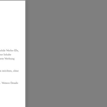
obile Werbe-IDs,
ene Inhalte
ierte Werbung
ren möchten, ohne
. Weitere Details