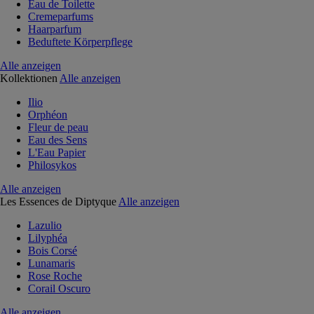
Eau de Toilette
Cremeparfums
Haarparfum
Beduftete Körperpflege
Alle anzeigen
Kollektionen
Alle anzeigen
Ilio
Orphéon
Fleur de peau
Eau des Sens
L'Eau Papier
Philosykos
Alle anzeigen
Les Essences de Diptyque
Alle anzeigen
Lazulio
Lilyphéa
Bois Corsé
Lunamaris
Rose Roche
Corail Oscuro
Alle anzeigen