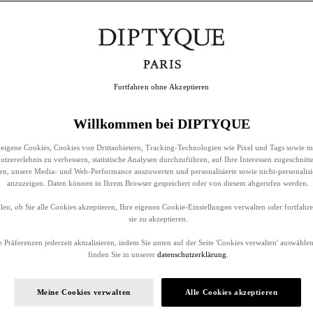
Fortfahren ohne Akzeptieren
Willkommen bei DIPTYQUE
eigene Cookies, Cookies von Drittanbietern, Tracking-Technologien wie Pixel und Tags sowie m
tzererlebnis zu verbessern, statistische Analysen durchzuführen, auf Ihre Interessen zugeschnitt
llen, unsere Media- und Web-Performance auszuwerten und personalisierte sowie nicht-personalis
anzuzeigen. Daten können in Ihrem Browser gespeichert oder von diesem abgerufen werden.
en, ob Sie alle Cookies akzeptieren, Ihre eigenen Cookie-Einstellungen verwalten oder fortfah
sie zu akzeptieren.
 Präferenzen jederzeit aktualisieren, indem Sie unten auf der Seite 'Cookies verwalten' auswählen
finden Sie in unserer
datenschutzerklärung.
Meine Cookies verwalten
Alle Cookies akzeptieren