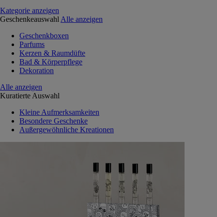
Kategorie anzeigen
Geschenkeauswahl
Alle anzeigen
Geschenkboxen
Parfums
Kerzen & Raumdüfte
Bad & Körperpflege
Dekoration
Alle anzeigen
Kuratierte Auswahl
Kleine Aufmerksamkeiten
Besondere Geschenke
Außergewöhnliche Kreationen