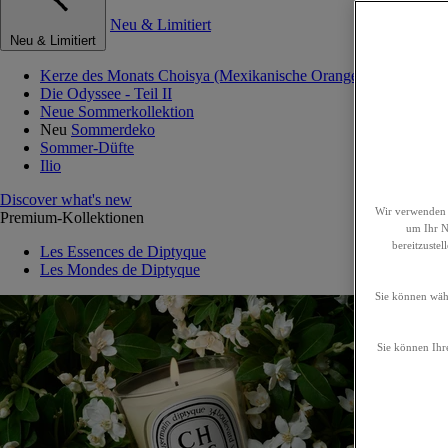
Neu & Limitiert
Neu & Limitiert
Kerze des Monats Choisya (Mexikanische Orangenblume)
Die Odyssee - Teil II
Neue Sommerkollektion
Neu
Sommerdeko
Sommer-Düfte
Ilio
Discover what's new
Wir verwenden 
Premium-Kollektionen
um Ihr Nu
bereitzuste
Les Essences de Diptyque
Les Mondes de Diptyque
Sie können wähl
Sie können Ihre