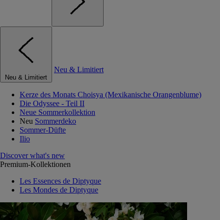
Neu & Limitiert
Neu & Limitiert
Kerze des Monats Choisya (Mexikanische Orangenblume)
Die Odyssee - Teil II
Neue Sommerkollektion
Neu
Sommerdeko
Sommer-Düfte
Ilio
Discover what's new
Premium-Kollektionen
Les Essences de Diptyque
Les Mondes de Diptyque