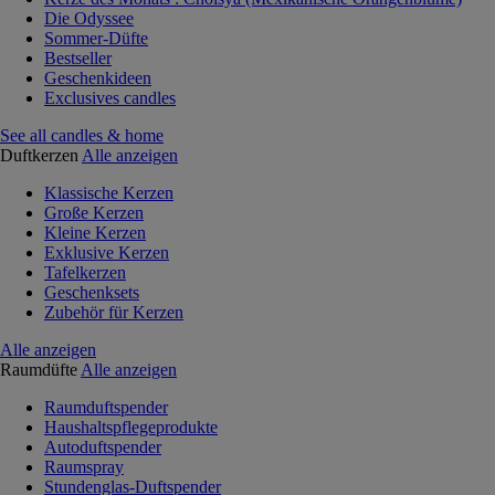
Die Odyssee
Sommer-Düfte
Bestseller
Geschenkideen
Exclusives candles
See all candles & home
Duftkerzen
Alle anzeigen
Klassische Kerzen
Große Kerzen
Kleine Kerzen
Exklusive Kerzen
Tafelkerzen
Geschenksets
Zubehör für Kerzen
Alle anzeigen
Raumdüfte
Alle anzeigen
Raumduftspender
Haushaltspflegeprodukte
Autoduftspender
Raumspray
Stundenglas-Duftspender