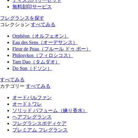
ディスカバリーセット
無料刻印サービス
フレグランスを探す
コレクション
すべてみる
Orphéon（オルフェオン）
Eau des Sens（オーデサンス）
Fleur de Peau（フルール ドゥ ポー）
Philosykos（フィロシコス）
Tam Dao（タムダオ）
Do Son（ドソン）
すべてみる
カテゴリー
すべてみる
オードパルファン
オードトワレ
ソリッド パフューム（練り香水）
ヘアフレグランス
フレグランスボディケア
プレミアム フレグランス