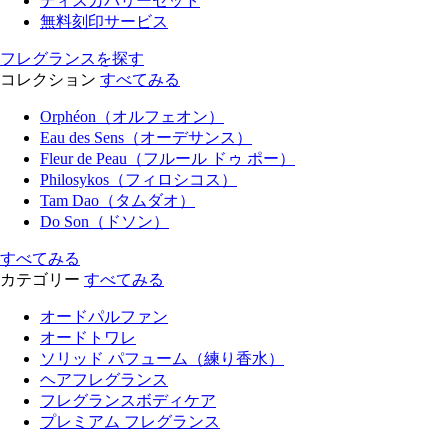
ディスカバリーセット
無料刻印サービス
フレグランスを探す
コレクション
すべてみる
Orphéon（オルフェオン）
Eau des Sens（オーデサンス）
Fleur de Peau（フルール ドゥ ポー）
Philosykos（フィロシコス）
Tam Dao（タムダオ）
Do Son（ドソン）
すべてみる
カテゴリー
すべてみる
オードパルファン
オードトワレ
ソリッド パフューム（練り香水）
ヘアフレグランス
フレグランスボディケア
プレミアム フレグランス