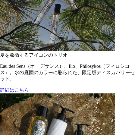
夏を象徴するアイコンのトリオ
Eau des Sens（オーデサンス）、Ilio、Philosykos（フィロシコ
ス）。水の庭園のカラーに彩られた、限定版ディスカバリーセ
ット。
詳細はこちら