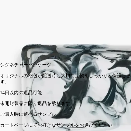
【お取扱い店舗：DIPTYQUE 青山、GINZA SIX、京都BAL、
仙台藤崎、阪急うめだ(5/7～5/13限定) 】
閉じる
カートに入れる
¥20,900
シグネチャーパッケージ
オリジナルの梱包が配送時も大切な宝物をしっかりと保護し
す。
14日以内の返品可能
未開封製品に限り返品を承ります
ご購入時に選べるサンプル
カートページにてお好きなサンプルをお選びください