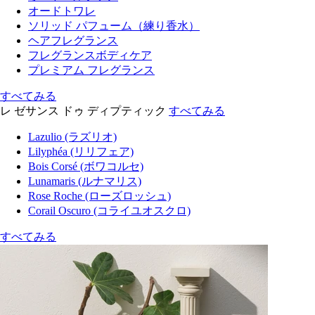
オードトワレ
ソリッド パフューム（練り香水）
ヘアフレグランス
フレグランスボディケア
プレミアム フレグランス
すべてみる
レ ゼサンス ドゥ ディプティック
すべてみる
Lazulio (ラズリオ)
Lilyphéa (リリフェア)
Bois Corsé (ボワコルセ)
Lunamaris (ルナマリス)
Rose Roche (ローズロッシュ)
Corail Oscuro (コライユオスクロ)
すべてみる