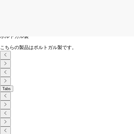
ディプティックの取り組み
クラフツマンシップ
ポルトガルの工房で手作業で作られています。
ポルトガル製
こちらの製品はポルトガル製です。
Tabs