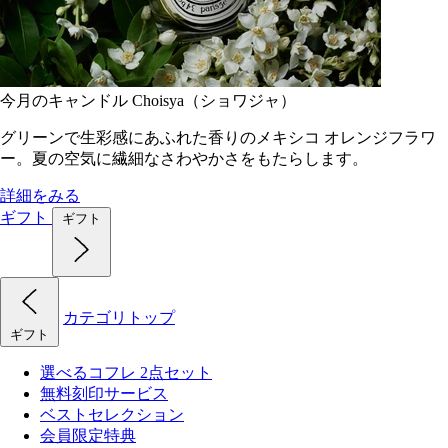
今月のキャンドル Choisya（ショワジャ）
グリーンで生彩感にあふれた香りのメキシコ オレンジフラワ
ー。夏の空気に繊細なさわやかさをもたらします。
詳細をみる
ギフト
ギフト
カテゴリトップ
ギフト
選べるコフレ 2点セット
無料刻印サービス
ベストセレクション
会員限定特典