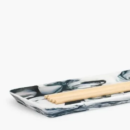
無二の神秘的なデザインを描き出します。
ご使用方法
ぬるま湯とマイルドな石鹸でお手入れしてください。
特徴
－素材：素焼きポーセリン
－重さ：500g
－サイズ：31.8cm x 12.2cm
－ホームフレグランス ディフューザー100ml と 200ml を収納す
るのに最適です。
ぬるま湯と石鹸で洗ってください。