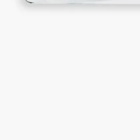
ポルトガル製。ミックスクレイ技法によるハンドメイド。
ストーリー
ディプティックの取り組み
クラフトマンシップ
ご使用方法
特徴
ストーリー
1963年以来、ディプティックは光と香りを放つフレグランスキ
ャンドルを創り出してきました。煙の揺らめきを想わせる、偶
然から生まれる模様が特徴の2色のセラミック「terre mêlée」
は、このフレグランスの芸術と、「煙を通して」を意味するラ
テン語「per fumum」という「フレグランス」の語源に呼応す
るものです。