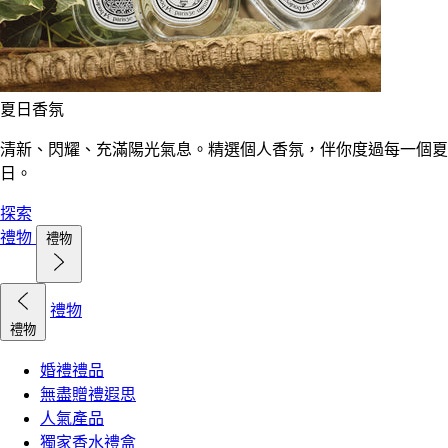
夏日香氛
清新、閃耀、充滿陽光氣息。精選個人香氛，伴你度過每一個夏
日。
探索
禮物
禮物
禮物
禮物
婚禮禮品
無盡贈禮遐思
人氣產品
獨家香水禮盒