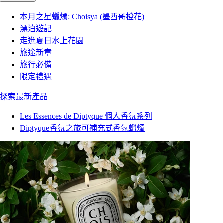
本月之星蠟燭: Choisya (墨西哥橙花)
漂泊遊記
走進夏日水上花園
旅途新章
旅行必備
限定禮遇
探索最新產品
Les Essences de Diptyque 個人香氛系列
Diptyque香氛之旅可補充式香氛蠟燭