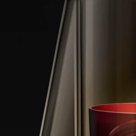
硼矽玻璃燈罩在意大利手工製作，由玻璃製作大師手工打造。
鋼製部件則由專業工坊上漆成緞面黑色。
精湛技藝
硼矽玻璃燈罩由意大利玻璃工藝大師手工製作。鋼製部件則由專
業工坊塗上緞面黑色塗層。
使用方法
為確保使用蠟燭座時的安全、品質及耐用度，請遵守以下守則：
- 當剩餘的蠟少於 5 毫米，或露出支撐燭芯的三腳底座時，請勿
點燃蠟燭。
- 每次在蠟燭罐內點燃蠟燭的時間，請勿超過 4 小時。
- 切勿在無人看管的情況下，任由蠟燭在蠟燭罐內燃燒。
- 當蠟燭正在燃燒或蠟仍處於液體狀態時，切勿移動蠟燭座。