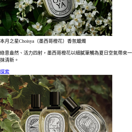
本月之星Choisya（墨西哥橙花）香氛蠟燭
綠意盎然、活力四射，墨西哥橙花以細膩筆觸為夏日空氣帶來一
抹清新。
探索