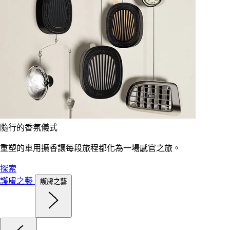
隨行的香氛儀式
重塑的車用擴香讓每段旅程都化為一場感官之旅。
探索
護膚之藝
護膚之藝