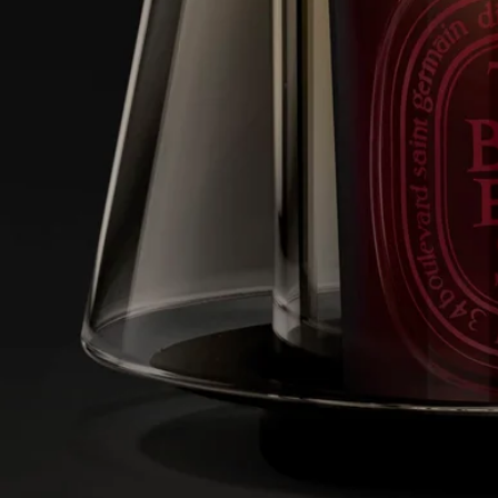
- 請勿將燃燒中的蠟燭置於當風處，或直接放在貴重的表面上。
- 請放置於兒童、寵物及紡織品無法觸及之處。
清潔指示：請以微濕的軟布清潔本產品。
特點
- 適合經典款和中型款蠟燭
- 材質：硼矽玻璃和不銹鋼
- 重量：1,528g
- 規格：高46cm / 直徑16cm
為確保使用蠟燭燭罩時的安全、質量和耐用性，請遵守以下規
則：
- 當剩餘蠟少於5毫米或燭芯支架可見時，請勿點燃蠟燭。