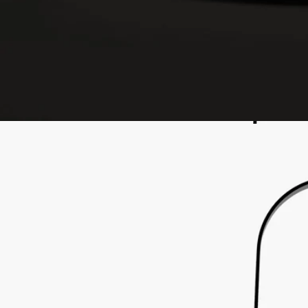
- 請勿在蠟燭燭罩中一次點燃蠟燭超過4小時。
- 切勿將燃燒中的蠟燭置於蠟燭燭罩中無人看管。
- 當蠟燭點燃或蠟仍然是液態時，切勿移動蠟燭座。
- 請勿將燃燒中的蠟燭置於通風處或直接接觸貴重表面。
- 請放置在兒童、寵物和紡織品無法觸及的地方。
清潔指引：用一塊柔軟的微濕的布清潔作品。
承諾
意大利製造
此產品於意大利製造。
工藝
於意大利工坊手工製作。