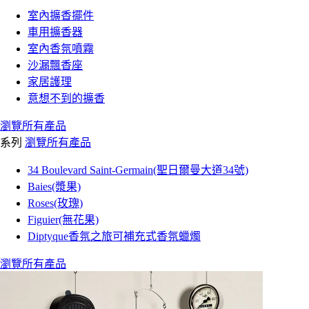
室內擴香擺件
車用擴香器
室內香氛噴霧
沙漏飄香座
家居護理
意想不到的擴香
瀏覽所有產品
系列
瀏覽所有產品
34 Boulevard Saint-Germain(聖日爾曼大道34號)
Baies(漿果)
Roses(玫瑰)
Figuier(無花果)
Diptyque香氛之旅可補充式香氛蠟燭
瀏覽所有產品