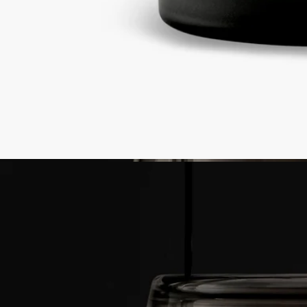
故事
承諾
精湛技藝
使用方法
特點
故事
當室內與室外的界線逐漸消融、和諧共處時，Diptyque夏日系列
就會呈現出流浪的優雅。
本季新品設計靈感源自陽光明媚的大自然，隨時隨地隨身攜帶。
這些新品邀請您在清新的空氣中漫步，在絢麗的燭光中延續您的
夜晚。
夜幕降臨後，夏日系列將繼續以地中海藍為裝飾，照亮每個生活
空間。