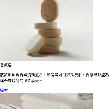
香氛皂
散發淡淡幽香與清新氣息，無論是淋浴還是浸浴，香氛皂都能為
你帶來片刻的溫柔享受。
探索