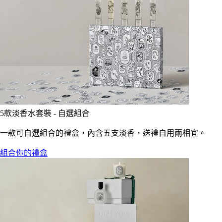
5款淡香水套裝 - 自選組合
一款可自選組合的禮盒，內含五支淡香，送禮自用兩相宜。
組合你的禮盒