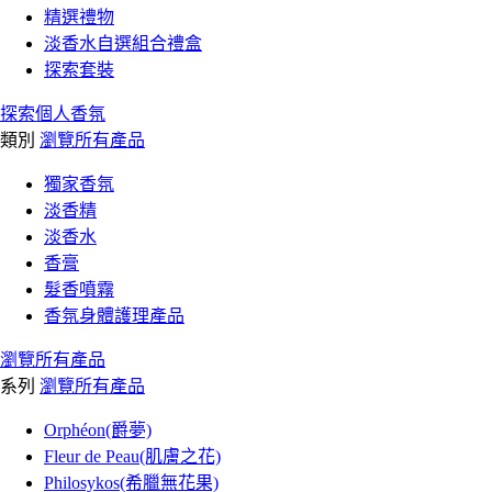
精選禮物
淡香水自選組合禮盒
探索套裝
探索個人香氛
類別
瀏覽所有產品
獨家香氛
淡香精
淡香水
香膏
髮香噴霧
香氛身體護理產品
瀏覽所有產品
系列
瀏覽所有產品
Orphéon(爵夢)
Fleur de Peau(肌膚之花)
Philosykos(希臘無花果)