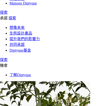
Maisons Diptyque
探索
承諾
探索
想像未來
生態設計產品
提升我們的影響力
共同承諾
Diptyque基金
探索
機會
了解Diptyque