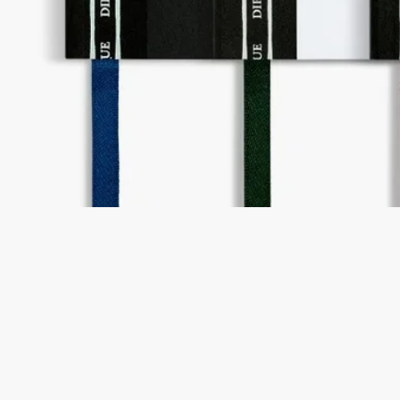
Diptyque為你敞開藝術家工房大門。以三位創辦人的辦公室佈景
為靈感，塑造私密工作空間，向無限想像與創意致敬。
這系列透過精美商務用品及裝飾陶瓷擺設，誠邀你我盡情徜徉與
探索全新藝術商務氣氛。
從神話花園的愉悅景致到妙趣橫生的敘事與幾何圖案，每件擺設
都將實用與藝術感完美地結合，向Diptyque無與倫比的繪畫傳統
致敬。
特點
—規格：A6/10.5厘米x14.8厘米
—64頁橫線頁
—絲帶書簽
—材質：紙張