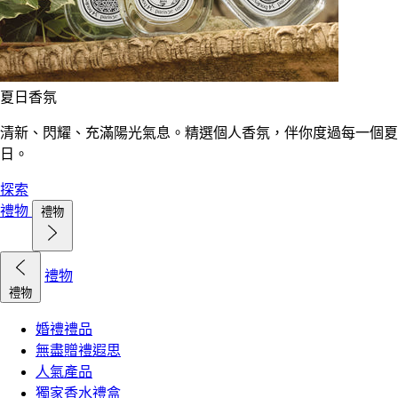
夏日香氛
清新、閃耀、充滿陽光氣息。精選個人香氛，伴你度過每一個夏
日。
探索
禮物
禮物
禮物
禮物
婚禮禮品
無盡贈禮遐思
人氣產品
獨家香水禮盒