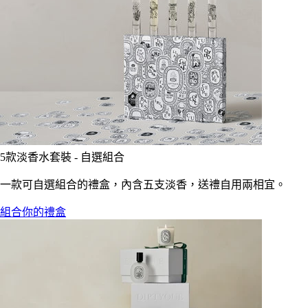
5款淡香水套裝 - 自選組合
一款可自選組合的禮盒，內含五支淡香，送禮自用兩相宜。
組合你的禮盒