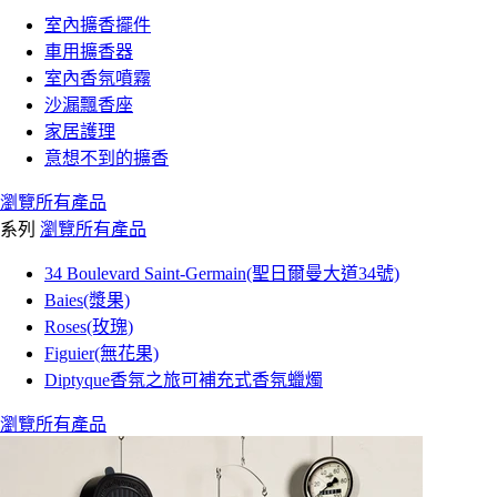
室內擴香擺件
車用擴香器
室內香氛噴霧
沙漏飄香座
家居護理
意想不到的擴香
瀏覽所有產品
系列
瀏覽所有產品
34 Boulevard Saint-Germain(聖日爾曼大道34號)
Baies(漿果)
Roses(玫瑰)
Figuier(無花果)
Diptyque香氛之旅可補充式香氛蠟燭
瀏覽所有產品