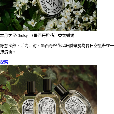
本月之星Choisya（墨西哥橙花）香氛蠟燭
綠意盎然、活力四射，墨西哥橙花以細膩筆觸為夏日空氣帶來一
抹清新。
探索