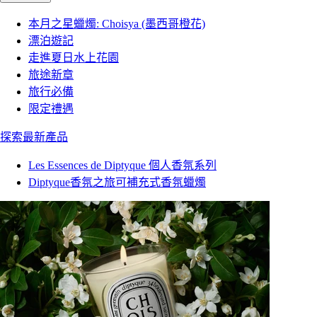
本月之星蠟燭: Choisya (墨西哥橙花)
漂泊遊記
走進夏日水上花園
旅途新章
旅行必備
限定禮遇
探索最新產品
Les Essences de Diptyque 個人香氛系列
Diptyque香氛之旅可補充式香氛蠟燭