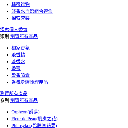
精選禮物
淡香水自選組合禮盒
探索套裝
探索個人香氛
類別
瀏覽所有產品
獨家香氛
淡香精
淡香水
香膏
髮香噴霧
香氛身體護理產品
瀏覽所有產品
系列
瀏覽所有產品
Orphéon(爵夢)
Fleur de Peau(肌膚之花)
Philosykos(希臘無花果)