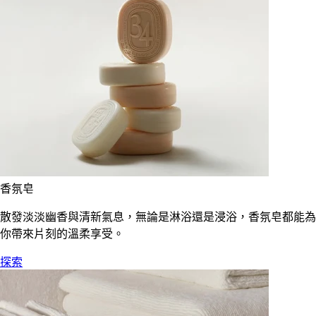
香氛皂
散發淡淡幽香與清新氣息，無論是淋浴還是浸浴，香氛皂都能為
你帶來片刻的溫柔享受。
探索