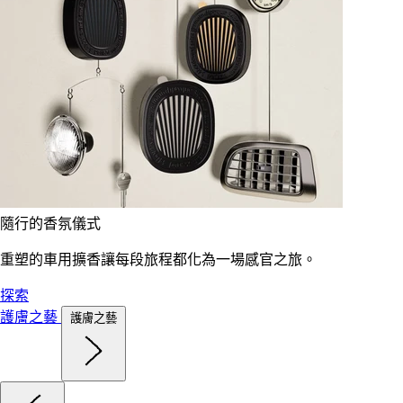
隨行的香氛儀式
重塑的車用擴香讓每段旅程都化為一場感官之旅。
探索
護膚之藝
護膚之藝