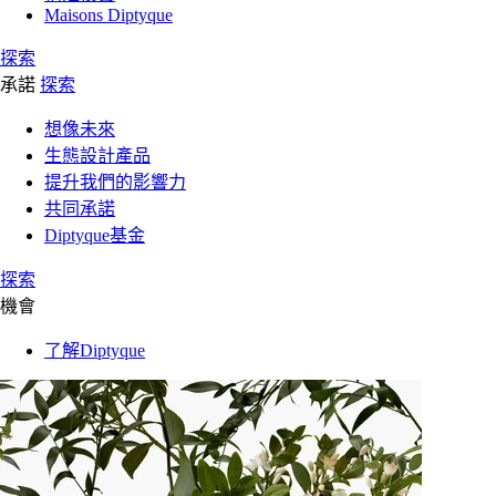
Maisons Diptyque
探索
承諾
探索
想像未來
生態設計產品
提升我們的影響力
共同承諾
Diptyque基金
探索
機會
了解Diptyque