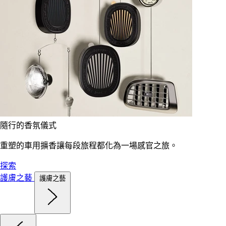
隨行的香氛儀式
重塑的車用擴香讓每段旅程都化為一場感官之旅。
探索
護膚之藝
護膚之藝