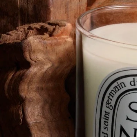
- 容量：70克
- 燃燒時間：約20小時
- 規格：高7厘米；直徑6厘米
成分
如欲探索標籤指引，
請按此。
請注意：Diptyque 產品的成分表會定期更新。使用前，請務必查
閱產品包裝上列出的成分，以確保適合你的個人需要。
承諾
法國製造
我們所有的蠟燭均為法國製造。