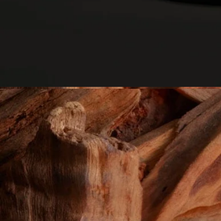
使用後護理及存放
- 我們建議在燃點蠟燭後保持室內空氣流通。
- 移動蠟燭前，請先讓蠟液完全冷卻。
- 請將蠟燭存放在乾爽、溫度適中（攝氏15至25度 / 華氏59至77
度）的地方，並避免陽光直射，以免蠟燭變色、出現色素沉澱或
蠟體移位。
了解更多
特點
- 適合小型房間
- 香氣漸進而持久（約20分鐘後達到最佳效果）。
- 蠟燭擺放空間沒有限制，但須有人監督。