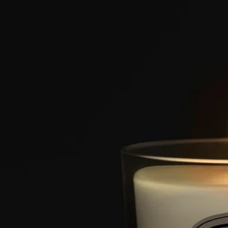
準備您的空間
- 請將蠟燭放置在平坦、耐熱的表面上。
- 使用蠟燭座或托盤保護木材或大理石等精緻材質的表面。
- 請讓蠟燭遠離易燃物品。
- 請將蠟燭放置在兒童和寵物無法觸及的地方。
點燃蠟燭
- 為免燙傷，我們建議使用火柴點燃蠟燭。
- 首次燃點時，請確保蠟燭持續燃燒，直至整個表面的蠟完全融
化成蠟池（視乎香氣，約需4小時）。這樣可避免蠟燭出現「隧
道現象」，並讓燭芯能充分吸收蠟液，確保蠟燭之後能均勻燃
燒。燭芯在首次點燃時可能會產生少量輕煙。
燃燒期間
- 首次燃點後，每次燃燒時間請勿超過4小時。