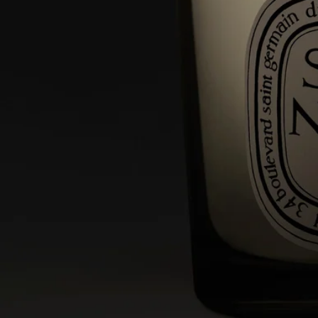
- 切勿在無人看管下燃點蠟燭。
- 請勿移動正在燃燒或尚未冷卻的蠟燭。
- 請讓蠟燭遠離當風位置。
- 兩支蠟燭之間請保持最少10厘米的距離。
每次使用後
- 熄滅燭火：使用滅燭罩，避免蠟液濺出。
- 蠟燭熄滅後，請將燭芯移回中央位置。
- 再次點燃蠟燭前，請使用燭芯剪修剪燭芯（理想長度為3至5毫
米），以避免火災風險。
最後提醒
- 當蠟燭只剩下5毫米的蠟，或可看見燭芯底部的金屬基座時，
請停止使用。