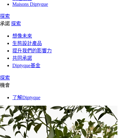
Maisons Diptyque
探索
承諾
探索
想像未來
生態設計產品
提升我們的影響力
共同承諾
Diptyque基金
探索
機會
了解Diptyque