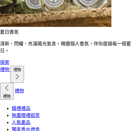
夏日香氛
清新、閃耀、充滿陽光氣息。精選個人香氛，伴你度過每一個夏
日。
探索
禮物
禮物
禮物
禮物
婚禮禮品
無盡贈禮遐思
人氣產品
獨家香水禮盒