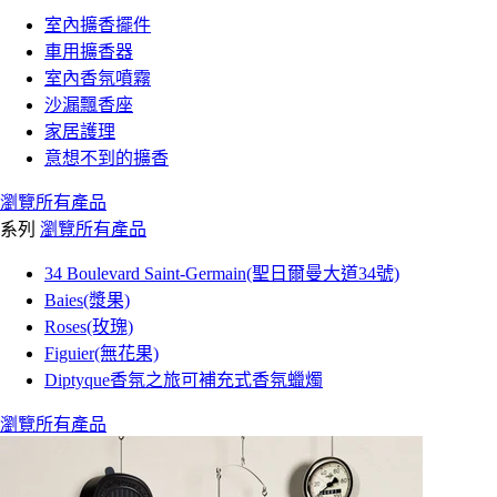
室內擴香擺件
車用擴香器
室內香氛噴霧
沙漏飄香座
家居護理
意想不到的擴香
瀏覽所有產品
系列
瀏覽所有產品
34 Boulevard Saint-Germain(聖日爾曼大道34號)
Baies(漿果)
Roses(玫瑰)
Figuier(無花果)
Diptyque香氛之旅可補充式香氛蠟燭
瀏覽所有產品