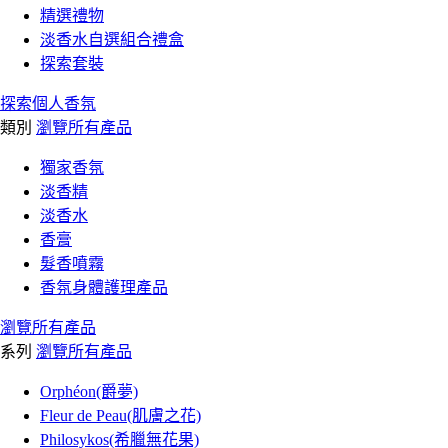
精選禮物
淡香水自選組合禮盒
探索套裝
探索個人香氛
類別
瀏覽所有產品
獨家香氛
淡香精
淡香水
香膏
髮香噴霧
香氛身體護理產品
瀏覽所有產品
系列
瀏覽所有產品
Orphéon(爵夢)
Fleur de Peau(肌膚之花)
Philosykos(希臘無花果)