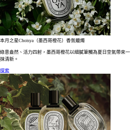
本月之星Choisya（墨西哥橙花）香氛蠟燭
綠意盎然、活力四射，墨西哥橙花以細膩筆觸為夏日空氣帶來一
抹清新。
探索