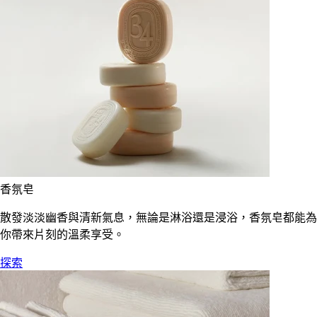
香氛皂
散發淡淡幽香與清新氣息，無論是淋浴還是浸浴，香氛皂都能為
你帶來片刻的溫柔享受。
探索