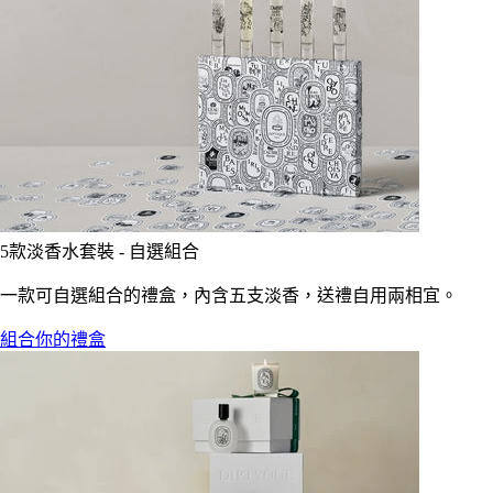
5款淡香水套裝 - 自選組合
一款可自選組合的禮盒，內含五支淡香，送禮自用兩相宜。
組合你的禮盒