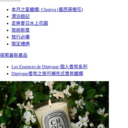
本月之星蠟燭: Choisya (墨西哥橙花)
漂泊遊記
走進夏日水上花園
旅途新章
旅行必備
限定禮遇
探索最新產品
Les Essences de Diptyque 個人香氛系列
Diptyque香氛之旅可補充式香氛蠟燭